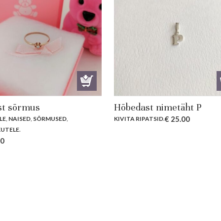
st sõrmus
Hõbedast nimetäht P
€
25.00
LE
,
NAISED
,
SÕRMUSED
,
KIVITA RIPATSID
.
UTELE
.
00