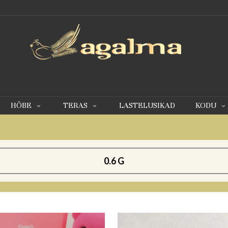
0
HÕBE
TERAS
LASTELUSIKAD
KODU
0.6 G