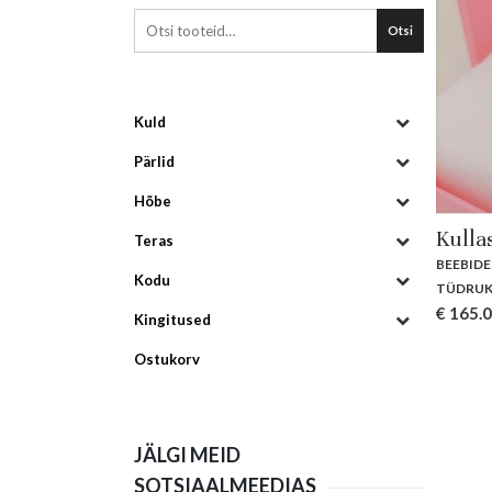
Otsi
Kuld
Pärlid
Hõbe
Kulla
Teras
BEEBIDE
Kodu
TÜDRUK
€
165.
Kingitused
Ostukorv
JÄLGI MEID
SOTSIAALMEEDIAS