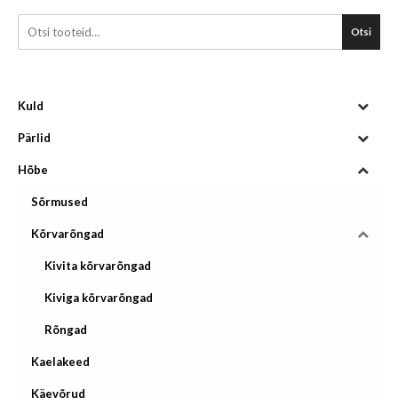
Otsi
Kuld
Pärlid
Hõbe
Sõrmused
Kõrvarõngad
Kivita kõrvarõngad
Kiviga kõrvarõngad
Rõngad
Kaelakeed
Käevõrud