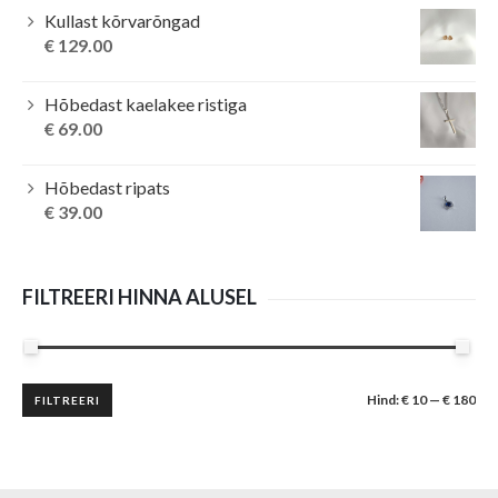
Kullast kõrvarõngad
€
129.00
Hõbedast kaelakee ristiga
€
69.00
Hõbedast ripats
€
39.00
FILTREERI HINNA ALUSEL
Minimaalne
Maksimaalne
Hind:
€ 10
—
€ 180
FILTREERI
hind
hind