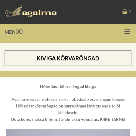
0
MENÜÜ
KIVIGA KÕRVARÕNGAD
Hõbedast kõrvarõngad kiviga
Agalma e-poest leiate laia valiku hõbedast kõrvarõngaid kõigile.
Hõbedast kõrvarõngad on suurepärane kingitus endale või
lähedasele.
Osta kohe, maksa hiljem. Järelmaksu võimalus. KIIRE TARNE!