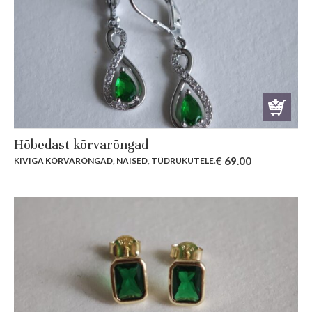
Hõbedast kõrvarõngad
€
69.00
KIVIGA KÕRVARÕNGAD
,
NAISED
,
TÜDRUKUTELE
.