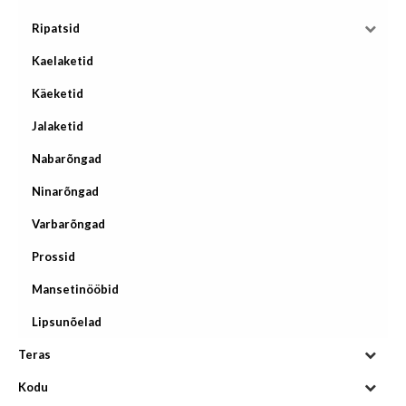
Ripatsid
Kaelaketid
Käeketid
Jalaketid
Nabarõngad
Ninarõngad
Varbarõngad
Prossid
Mansetinööbid
Lipsunõelad
Teras
Kodu