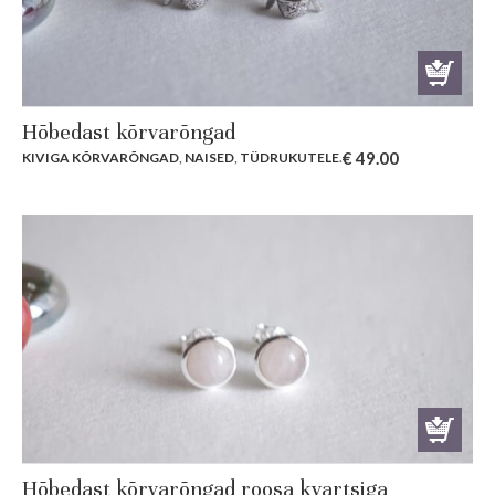
Hõbedast kõrvarõngad
€
49.00
KIVIGA KÕRVARÕNGAD
,
NAISED
,
TÜDRUKUTELE
.
Hõbedast kõrvarõngad roosa kvartsiga