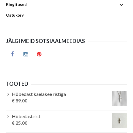
Kingitused
Ostukorv
JÄLGI MEID SOTSIAALMEEDIAS
TOOTED
Hõbedast kaelakee ristiga
€
89.00
Hõbedast rist
€
25.00