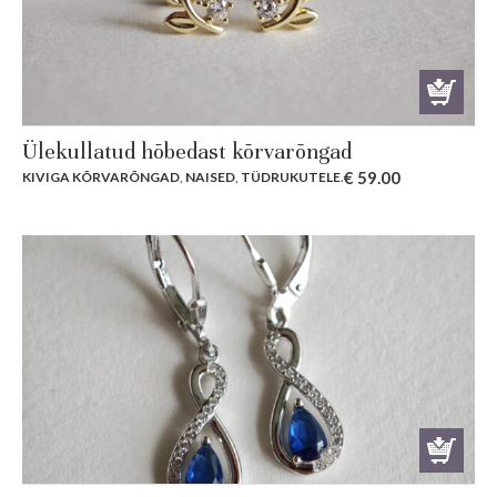
Ülekullatud hõbedast kõrvarõngad
€
59.00
KIVIGA KÕRVARÕNGAD
,
NAISED
,
TÜDRUKUTELE
.