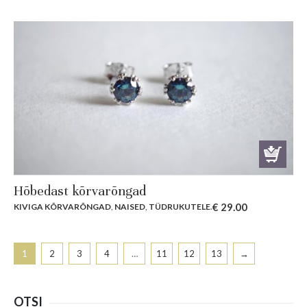
Hõbedast kõrvarõngad
€
29.00
KIVIGA KÕRVARÕNGAD
,
NAISED
,
TÜDRUKUTELE
.
1
2
3
4
…
11
12
13
→
OTSI