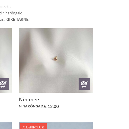
itsele.
ld ninarõngaid.
us. KIIRE TARNE!
Ninaneet
€
12.00
NINARÕNGAD
.
ALLAHINDLUS!