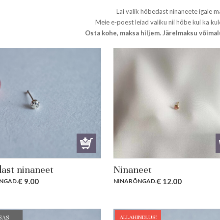
Lai valik hõbedast ninaneete igale ma
Meie e-poest leiad valiku nii hõbe kui ka ku
Osta kohe, maksa hiljem. Järelmaksu võimal
ast ninaneet
Ninaneet
€
9.00
€
12.00
NGAD
.
NINARÕNGAD
.
ALLAHINDLUS!
SAS