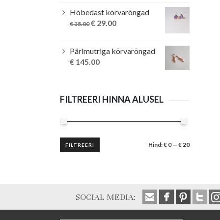
Hõbedast kõrvarõngad
Original
Current
€
29.00
€
35.00
price
price
was:
is:
Pärlmutriga kõrvarõngad
€ 35.00.
€ 29.00.
€
145.00
FILTREERI HINNA ALUSEL
Minimaalne
Maksimaalne
Hind:
€ 0
—
€ 20
FILTREERI
hind
hind
SOCIAL MEDIA: