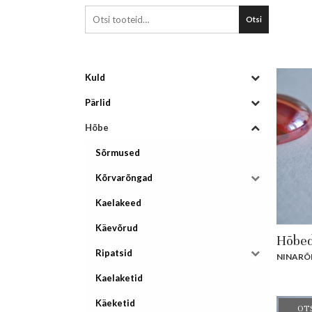
Otsi
Kuld
Pärlid
Hõbe
Sõrmused
Kõrvarõngad
Kaelakeed
Käevõrud
Hõbed
Ripatsid
NINARÕ
Kaelaketid
Käeketid
OT