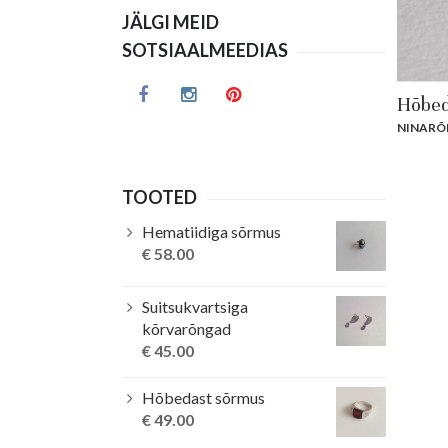
JÄLGI MEID
SOTSIAALMEEDIAS
Hõbed
NINARÕ
TOOTED
Hematiidiga sõrmus
€
58.00
Suitsukvartsiga
kõrvarõngad
€
45.00
Hõbedast sõrmus
€
49.00