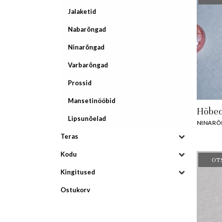
Jalaketid
Nabarõngad
Ninarõngad
Varbarõngad
Prossid
Mansetinööbid
Hõbed
Lipsunõelad
NINARÕ
Teras
Kodu
OT
Kingitused
Ostukorv