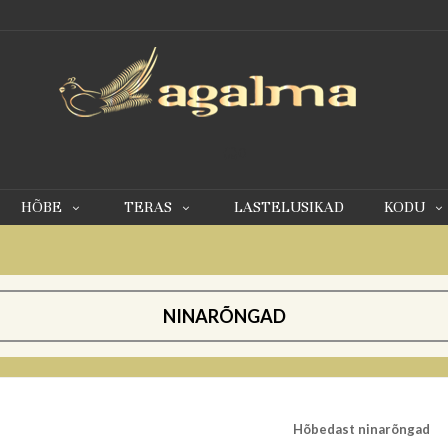
0
HÕBE
TERAS
LASTELUSIKAD
KODU
NINARÕNGAD
Hõbedast ninarõngad