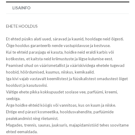
LISAINFO
EHETE HOOLDUS
Et ehted püsiks alati uued, säravad ja kaunid, hooldage neid õigesti.
Õige hooldus garanteerib nende vastupidavuse ja kestvuse.
Kui te ehteid parasjagu ei kasuta, hoidke neid eraldi karbis või
kotikestes, et kaitsta neid kriimustuste ja liigse kulumise eest.
Peamised ohud on väärismetallist ja vääriskividega ehetele tugevad
hoobid, hõõrdumised, kuumus, niiskus, kemikaalid.
Iga kivi vajab vastavalt keemilistest ja füüsikalistest omadustest õiget
hooldust ja kasutusviisi.
Vältige ehete pikka kokkupuudet soolase vee, parfüümi, kreemi,
seebiga.
Ärge hoidke ehteid köögis või vannitoas, kus on kuum ja niiske.
Ehtige end pärast kosmeetika, hooldusvahendite, parfüümide
pealekandmist ning riietumist.
Magades, trennis, saunas, juuksuris, majapidamistöid tehes soovitame
ehted eemaldada.