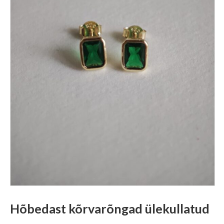
Hõbedast kõrvarõngad ülekullatud