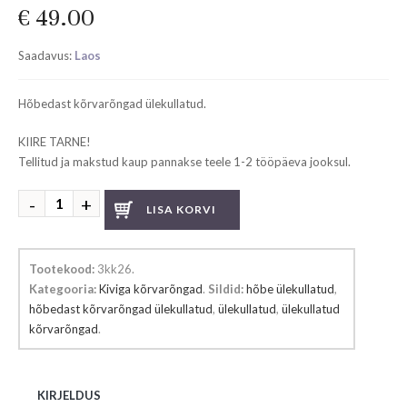
€
49.00
Saadavus:
Laos
Hõbedast kõrvarõngad ülekullatud.
KIIRE TARNE!
Tellitud ja makstud kaup pannakse teele 1-2 tööpäeva jooksul.
Hõbedast
LISA KORVI
kõrvarõngad
ülekullatud
kogus
Tootekood:
3kk26
.
Kategooria:
Kiviga kõrvarõngad
.
Sildid:
hõbe ülekullatud
,
hõbedast kõrvarõngad ülekullatud
,
ülekullatud
,
ülekullatud
kõrvarõngad
.
KIRJELDUS