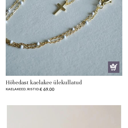
Hõbedast kaelakee ülekullatud
€
69.00
KAELAKEED
,
RISTID
.