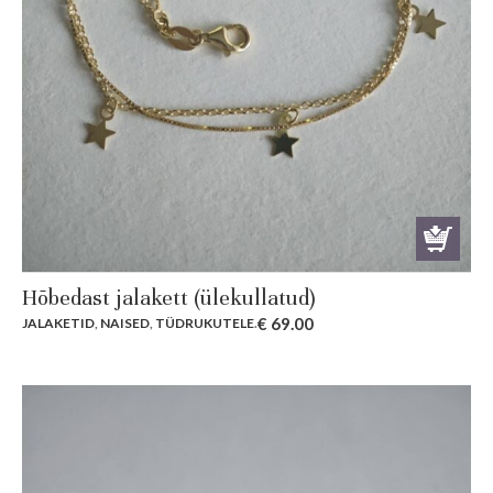
Hõbedast jalakett (ülekullatud)
€
69.00
JALAKETID
,
NAISED
,
TÜDRUKUTELE
.