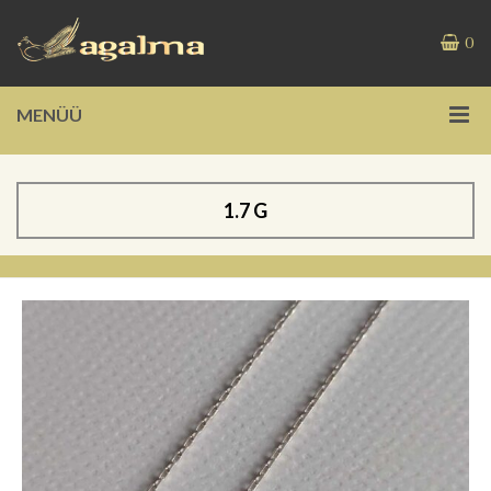
0
MENÜÜ
1.7 G