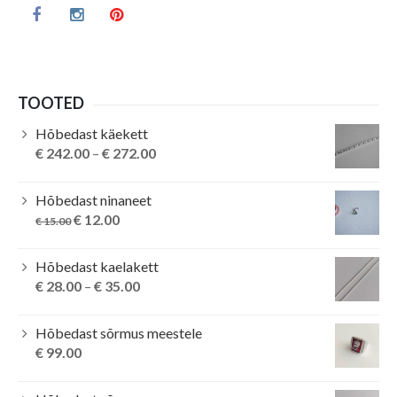
TOOTED
Hõbedast käekett
€
242.00
–
€
272.00
Hõbedast ninaneet
Original
Current
€
12.00
€
15.00
price
price
was:
is:
Hõbedast kaelakett
€ 15.00.
€ 12.00.
€
28.00
–
€
35.00
Hõbedast sõrmus meestele
€
99.00