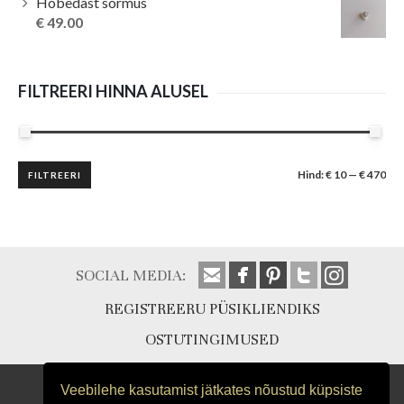
Hõbedast sõrmus
€
49.00
FILTREERI HINNA ALUSEL
Minimaalne
Maksimaalne
Hind:
€ 10
—
€ 470
FILTREERI
hind
hind
SOCIAL MEDIA:
REGISTREERU PÜSIKLIENDIKS
OSTUTINGIMUSED
Veebilehe kasutamist jätkates nõustud küpsiste