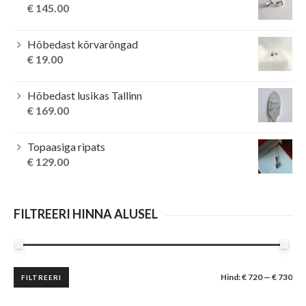
€
145.00
Hõbedast kõrvarõngad
€
19.00
Hõbedast lusikas Tallinn
€
169.00
Topaasiga ripats
€
129.00
FILTREERI HINNA ALUSEL
Minimaalne
Maksimaalne
Hind:
€ 720
—
€ 730
FILTREERI
hind
hind