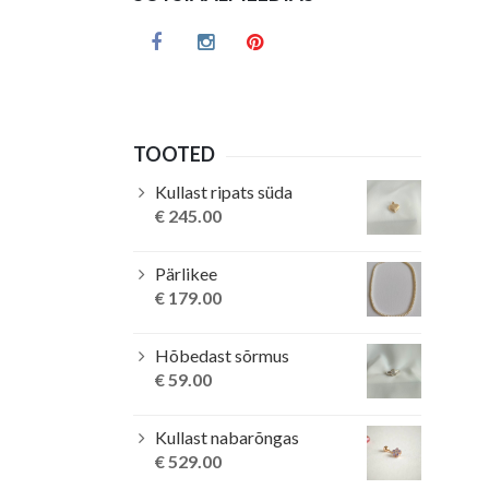
TOOTED
Kullast ripats süda
€
245.00
Pärlikee
€
179.00
Hõbedast sõrmus
€
59.00
Kullast nabarõngas
€
529.00