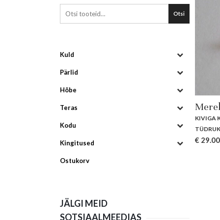
Otsi
Kuld
Pärlid
Hõbe
Merek
Teras
KIVIGA
Kodu
TÜDRUK
€
29.00
Kingitused
Ostukorv
JÄLGI MEID
SOTSIAALMEEDIAS