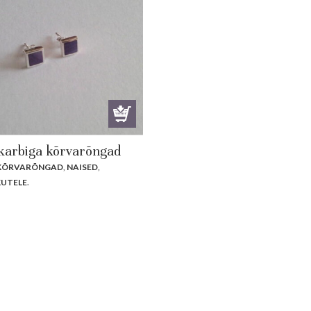
arbiga kõrvarõngad
 KÕRVARÕNGAD
,
NAISED
,
UTELE
.