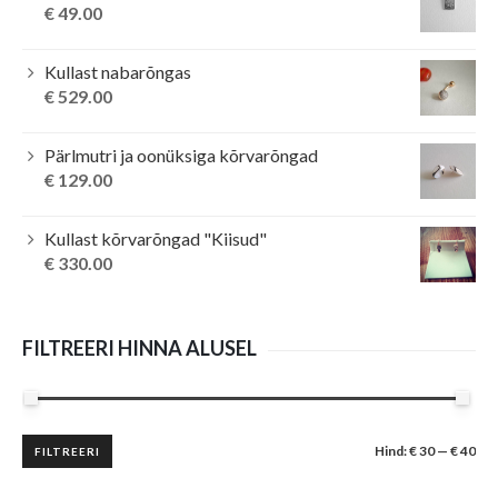
€
49.00
Kullast nabarõngas
€
529.00
Pärlmutri ja oonüksiga kõrvarõngad
€
129.00
Kullast kõrvarõngad "Kiisud"
€
330.00
FILTREERI HINNA ALUSEL
Minimaalne
Maksimaalne
Hind:
€ 30
—
€ 40
FILTREERI
hind
hind