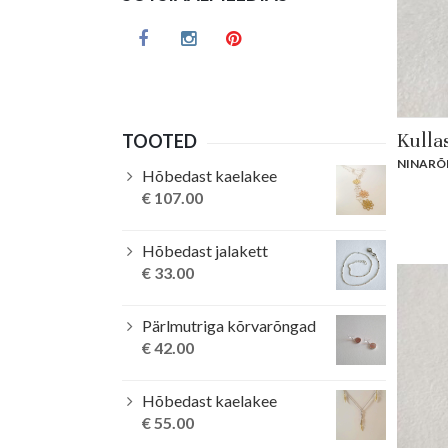
Kulla
TOOTED
NINARÕ
Hõbedast kaelakee
€
107.00
Hõbedast jalakett
€
33.00
Pärlmutriga kõrvarõngad
€
42.00
Hõbedast kaelakee
€
55.00