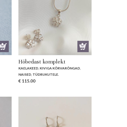
Hõbedast komplekt
rent
KAELAKEED
,
KIVIGA KÕRVARÕNGAD
,
e
NAISED
,
TÜDRUKUTELE
.
€
115.00
.00.