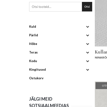
Otsi
Kuld
Pärlid
Hõbe
Kulla
Teras
NINARÕ
Kodu
Kingitused
Ostukorv
OT
JÄLGI MEID
SOTSIAALMEEDIAS