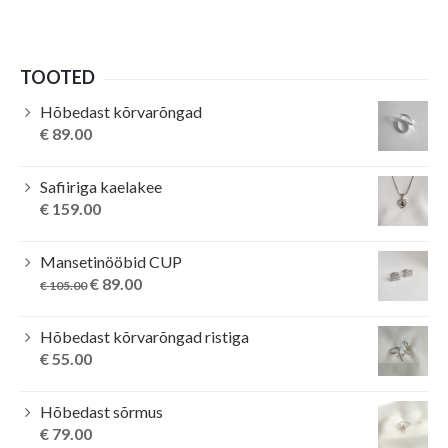
TOOTED
Hõbedast kõrvarõngad
€
89.00
Safiiriga kaelakee
€
159.00
Mansetinööbid CUP
Original
Current
€
89.00
€
105.00
price
price
was:
is:
Hõbedast kõrvarõngad ristiga
€ 105.00.
€ 89.00.
€
55.00
Hõbedast sõrmus
€
79.00