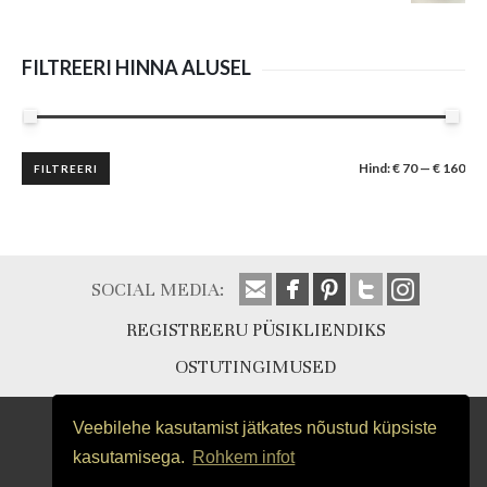
FILTREERI HINNA ALUSEL
Minimaalne
Maksimaalne
Hind:
€ 70
—
€ 160
FILTREERI
hind
hind
SOCIAL MEDIA:
REGISTREERU PÜSIKLIENDIKS
OSTUTINGIMUSED
Veebilehe kasutamist jätkates nõustud küpsiste
kasutamisega.
Rohkem infot