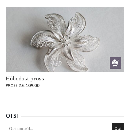
Hõbedast pross
€
109.00
PROSSID
.
OTSI
Otsi