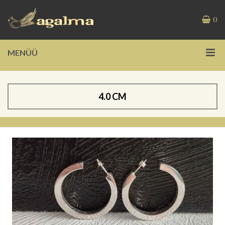
0
MENÜÜ
4.0 CM