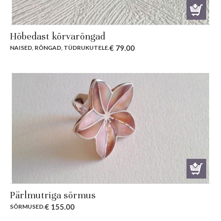
Hõbedast kõrvarõngad
€
79.00
NAISED
,
RÕNGAD
,
TÜDRUKUTELE
.
Pärlmutriga sõrmus
€
155.00
SÕRMUSED
.