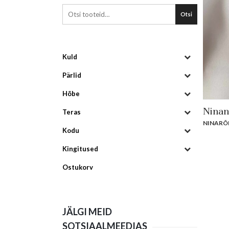
Otsi
Kuld
Pärlid
Hõbe
Ninan
Teras
NINARÕ
Kodu
Kingitused
Ostukorv
JÄLGI MEID
SOTSIAALMEEDIAS