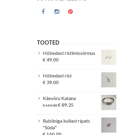
TOOTED
Hõbedast ristimissõrmus
€
49.00
Hõbedast rist
€
39.00
Käevõru Katana
Original
Current
€
89.25
€
119.00
price
price
was:
is:
Rubiiniga kullast ripats
€ 119.00.
€ 89.25.
"Süda"
€
160.00