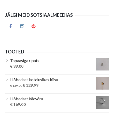
JÄLGI MEID SOTSIAALMEEDIAS
TOOTED
Topaasiga ripats
€
39.00
Hõbedast lastelusikas kiisu
Original
Current
€
129.99
€
139.00
price
price
was:
is:
Hõbedast käevõru
€ 139.00.
€ 129.99.
€
169.00