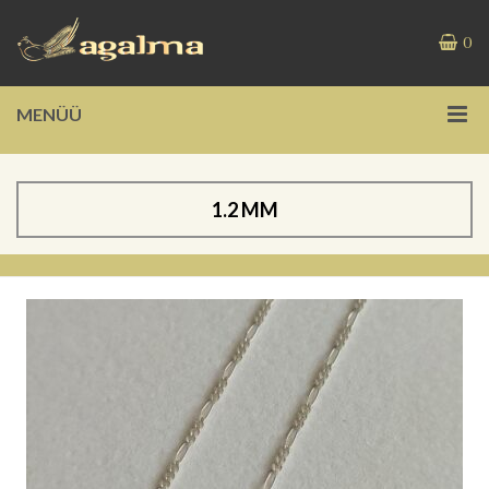
0
MENÜÜ
1.2 MM