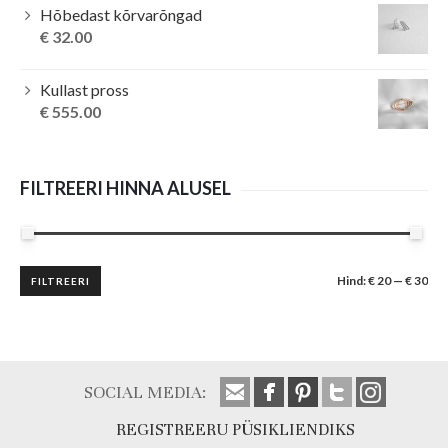
Hõbedast kõrvarõngad
€
32.00
Kullast pross
€
555.00
FILTREERI HINNA ALUSEL
Minimaalne
Maksimaalne
Hind:
€ 20
—
€ 30
FILTREERI
hind
hind
SOCIAL MEDIA:
REGISTREERU PÜSIKLIENDIKS