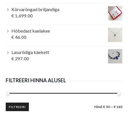
Kõrvarõngad briljandiga
€
1,699.00
Hõbedast kaelakee
€
46.00
Lasuriidiga käekett
€
297.00
FILTREERI HINNA ALUSEL
Minimaalne
Maksimaalne
Hind:
€ 30
—
€ 160
FILTREERI
hind
hind