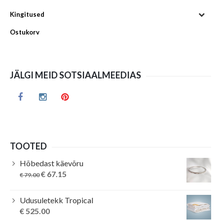
Kingitused
Ostukorv
JÄLGI MEID SOTSIAALMEEDIAS
TOOTED
Hõbedast käevõru
Original
Current
€
67.15
€
79.00
price
price
was:
is:
Udusuletekk Tropical
€ 79.00.
€ 67.15.
€
525.00