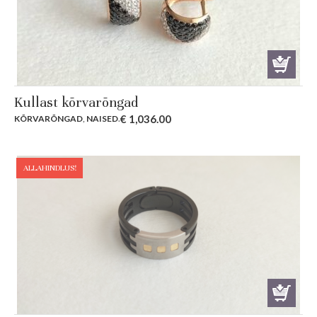
Kullast kõrvarõngad
€
1,036.00
KÕRVARÕNGAD
,
NAISED
.
ALLAHINDLUS!