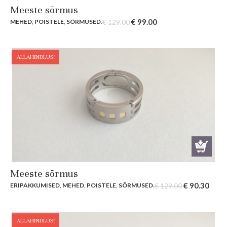
Meeste sõrmus
Original
Current
€
99.00
MEHED
,
POISTELE
,
SÕRMUSED
.
€
129.00
price
price
was:
is:
€ 129.00.
€ 99.00.
ALLAHINDLUS!
Meeste sõrmus
Original
Curr
€
90.30
ERIPAKKUMISED
,
MEHED
,
POISTELE
,
SÕRMUSED
.
€
129.00
price
price
was:
is:
€ 129.00.
€ 90.
ALLAHINDLUS!