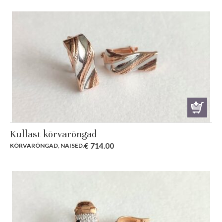
Kullast kõrvarõngad
€
714.00
KÕRVARÕNGAD
,
NAISED
.