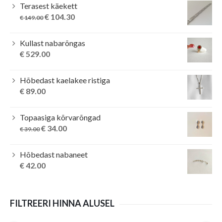
Terasest käekett
Original
Current
€
104.30
€
149.00
price
price
was:
is:
Kullast nabarõngas
€ 149.00.
€ 104.30.
€
529.00
Hõbedast kaelakee ristiga
€
89.00
Topaasiga kõrvarõngad
Original
Current
€
34.00
€
39.00
price
price
was:
is:
Hõbedast nabaneet
€ 39.00.
€ 34.00.
€
42.00
FILTREERI HINNA ALUSEL