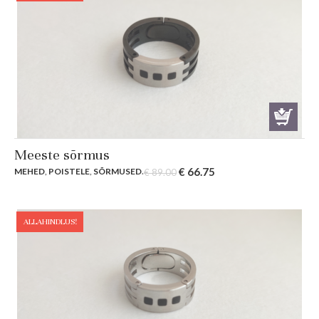
Meeste sõrmus
Original
Current
€
66.75
MEHED
,
POISTELE
,
SÕRMUSED
.
€
89.00
price
price
was:
is:
€ 89.00.
€ 66.75.
ALLAHINDLUS!