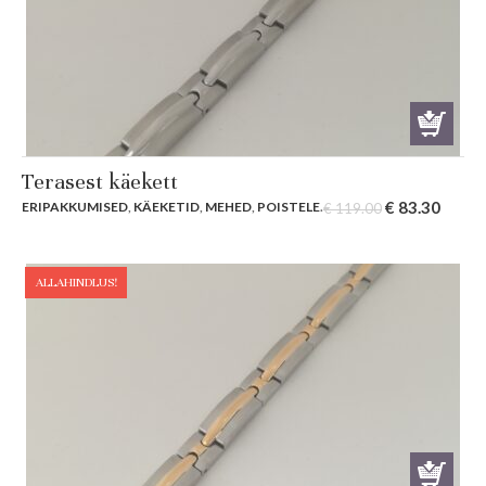
Terasest käekett
Original
Curre
€
83.30
ERIPAKKUMISED
,
KÄEKETID
,
MEHED
,
POISTELE
.
€
119.00
price
price
was:
is:
€ 119.00.
€ 83.3
ALLAHINDLUS!