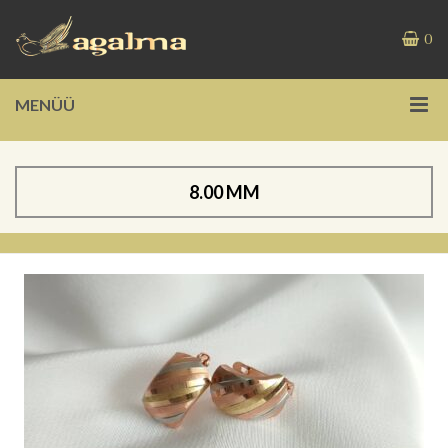
0
MENÜÜ
8.00 MM