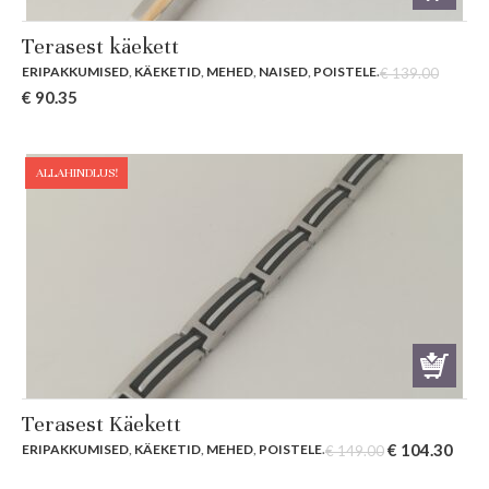
Terasest käekett
ERIPAKKUMISED
,
KÄEKETID
,
MEHED
,
NAISED
,
POISTELE
.
€
139.00
Original
Current
€
90.35
price
price
was:
is:
€ 139.00.
€ 90.35.
ALLAHINDLUS!
Terasest Käekett
Original
Curr
€
104.30
ERIPAKKUMISED
,
KÄEKETID
,
MEHED
,
POISTELE
.
€
149.00
price
pric