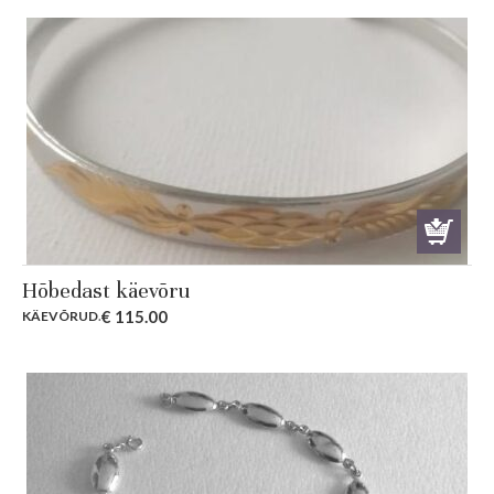
was:
is:
€ 149.00.
€ 10
Hõbedast käevõru
€
115.00
KÄEVÕRUD
.