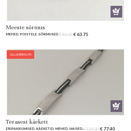
Meeste sõrmus
Original
Current
€
63.75
MEHED
,
POISTELE
,
SÕRMUSED
.
€
85.00
price
price
was:
is:
€ 85.00.
€ 63.75.
ALLAHINDLUS!
Terasest käekett
Original
Current
€
77.40
ERIPAKKUMISED
,
KÄEKETID
,
MEHED
,
NAISED
.
€
129.00