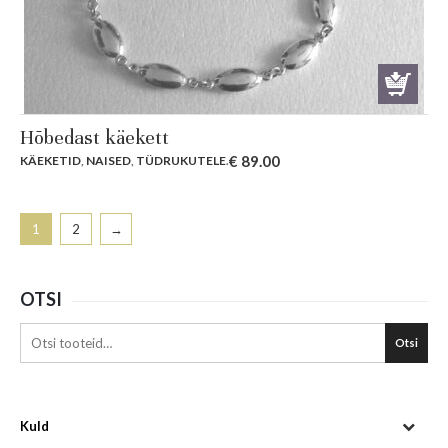
Hõbedast käekett
€
89.00
KÄEKETID
,
NAISED
,
TÜDRUKUTELE
.
1
2
→
OTSI
Otsi
Kuld