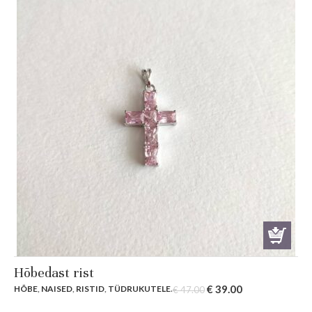
Hõbedast rist
Original
Current
€
39.00
HÕBE
,
NAISED
,
RISTID
,
TÜDRUKUTELE
.
€
47.00
price
price