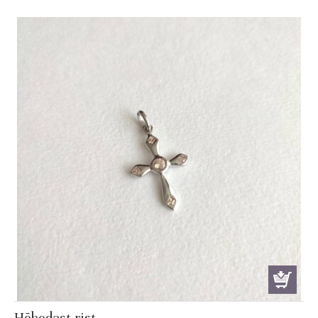
was:
is:
€ 47.00.
€ 39.00.
Hõbedast rist