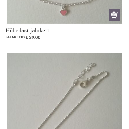
Hõbedast jalakett
€
39.00
JALAKETID
.