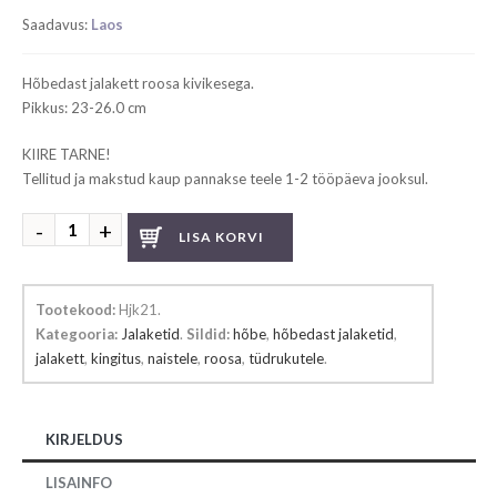
Saadavus:
Laos
Hõbedast jalakett roosa kivikesega.
Pikkus: 23-26.0 cm
KIIRE TARNE!
Tellitud ja makstud kaup pannakse teele 1-2 tööpäeva jooksul.
Hõbedast
LISA KORVI
jalakett
kogus
Tootekood:
Hjk21
.
Kategooria:
Jalaketid
.
Sildid:
hõbe
,
hõbedast jalaketid
,
jalakett
,
kingitus
,
naistele
,
roosa
,
tüdrukutele
.
KIRJELDUS
LISAINFO