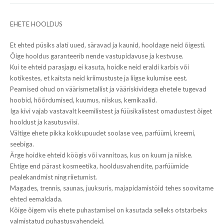
EHETE HOOLDUS
Et ehted püsiks alati uued, säravad ja kaunid, hooldage neid õigesti.
Õige hooldus garanteerib nende vastupidavuse ja kestvuse.
Kui te ehteid parasjagu ei kasuta, hoidke neid eraldi karbis või
kotikestes, et kaitsta neid kriimustuste ja liigse kulumise eest.
Peamised ohud on väärismetallist ja vääriskividega ehetele tugevad
hoobid, hõõrdumised, kuumus, niiskus, kemikaalid.
Iga kivi vajab vastavalt keemilistest ja füüsikalistest omadustest õiget
hooldust ja kasutusviisi.
Vältige ehete pikka kokkupuudet soolase vee, parfüümi, kreemi,
seebiga.
Ärge hoidke ehteid köögis või vannitoas, kus on kuum ja niiske.
Ehtige end pärast kosmeetika, hooldusvahendite, parfüümide
pealekandmist ning riietumist.
Magades, trennis, saunas, juuksuris, majapidamistöid tehes soovitame
ehted eemaldada.
Kõige õigem viis ehete puhastamisel on kasutada selleks otstarbeks
valmistatud puhastusvahendeid.