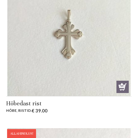
Hõbedast rist
€
39.00
HÕBE
,
RISTID
.
ALLAHINDLUS!