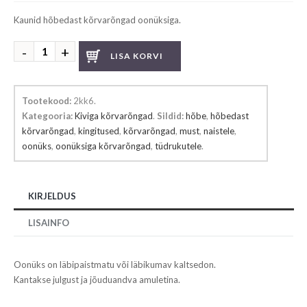
Kaunid hõbedast kõrvarõngad oonüksiga.
Oonüksiga
LISA KORVI
kõrvarõngad
kogus
Tootekood:
2kk6
.
Kategooria:
Kiviga kõrvarõngad
.
Sildid:
hõbe
,
hõbedast
kõrvarõngad
,
kingitused
,
kõrvarõngad
,
must
,
naistele
,
oonüks
,
oonüksiga kõrvarõngad
,
tüdrukutele
.
KIRJELDUS
LISAINFO
Oonüks on läbipaistmatu või läbikumav kaltsedon.
Kantakse julgust ja jõuduandva amuletina.