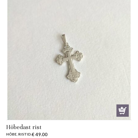
Hõbedast rist
€
49.00
HÕBE
,
RISTID
.