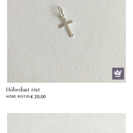
Hõbedast rist
€
20.00
HÕBE
,
RISTID
.