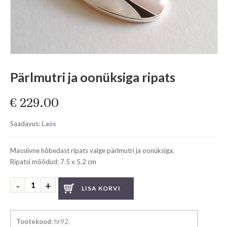
Pärlmutri ja oonüksiga ripats
€
229.00
Saadavus:
Laos
Massiivne hõbedast ripats valge pärlmutri ja oonüksiga.
Ripatsi mõõdud: 7.5 x 5.2 cm
Pärlmutri
LISA KORVI
ja
oonüksiga
ripats
Tootekood:
hr92
.