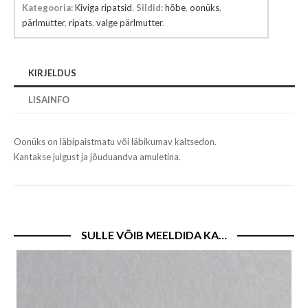
kogus
Kategooria:
Kiviga ripatsid
.
Sildid:
hõbe
,
oonüks
,
pärlmutter
,
ripats
,
valge pärlmutter
.
KIRJELDUS
LISAINFO
Oonüks on läbipaistmatu või läbikumav kaltsedon.
Kantakse julgust ja jõuduandva amuletina.
SULLE VÕIB MEELDIDA KA…