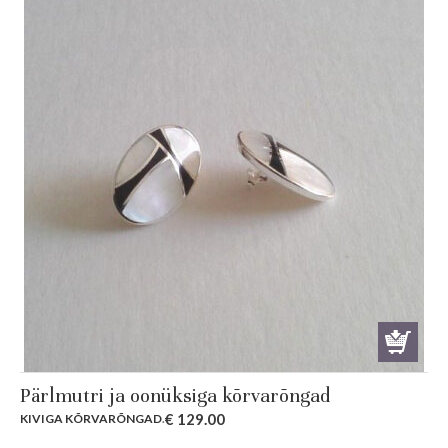
Pärlmutri ja oonüksiga kõrvarõngad
€
129.00
KIVIGA KÕRVARÕNGAD
.