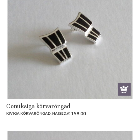
Oonüksiga kõrvarõngad
€
159.00
KIVIGA KÕRVARÕNGAD
,
NAISED
.