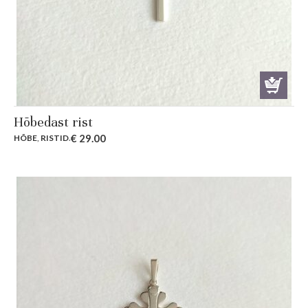
Hõbedast rist
€
29.00
HÕBE
,
RISTID
.