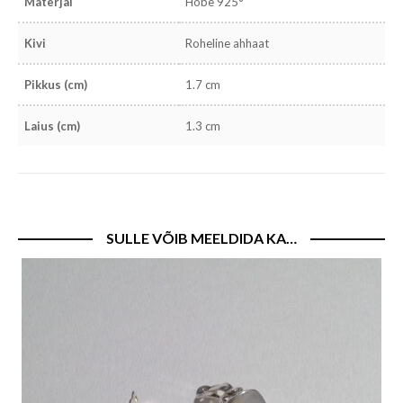
Materjal
Hõbe 925°
Kivi
Roheline ahhaat
Pikkus (cm)
1.7 cm
Laius (cm)
1.3 cm
SULLE VÕIB MEELDIDA KA…