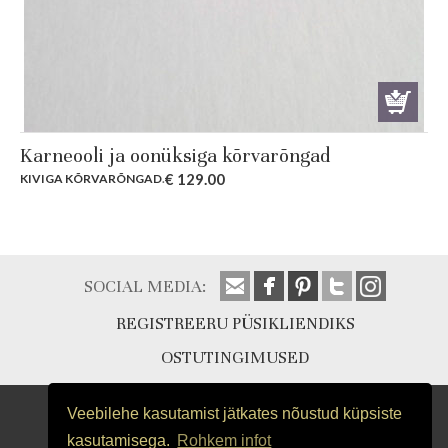
Karneooli ja oonüksiga kõrvarõngad
€
129.00
KIVIGA KÕRVARÕNGAD
.
SOCIAL MEDIA:
REGISTREERU PÜSIKLIENDIKS
OSTUTINGIMUSED
Veebilehe kasutamist jätkates nõustud küpsiste
kasutamisega.
Rohkem infot