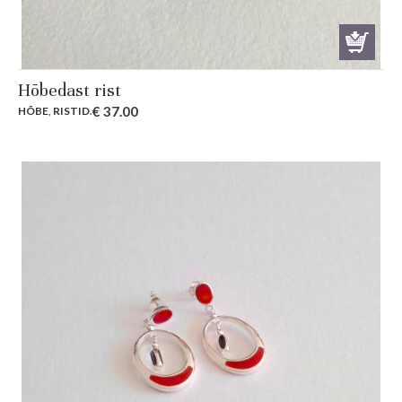
Hõbedast rist
€
37.00
HÕBE
,
RISTID
.