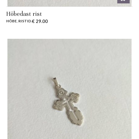
Hõbedast rist
€
29.00
HÕBE
,
RISTID
.