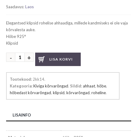
Saadavus:
Laos
Elegantsed klipsid rohelise ahhaadiga, millede kandmiseks ei ole vaja
kõrvalesta auke.
Hõbe 925°
Klipsid
Ahhaadiga
LISA KORVI
kõrvarõngad
"Klipsid"
kogus
Tootekood:
2kk14
.
Kategooria:
Kiviga kõrvarõngad
.
Sildid:
ahhaat
,
hõbe
,
hõbedast kõrvarõngad
,
klipsid
,
kõrvarõngad
,
roheline
.
LISAINFO