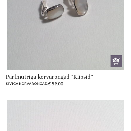
Pärlmutriga kõrvarõngad “Klipsid”
€
59.00
KIVIGA KÕRVARÕNGAD
.