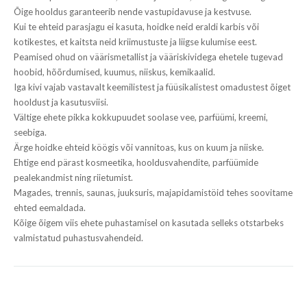
Õige hooldus garanteerib nende vastupidavuse ja kestvuse.
Kui te ehteid parasjagu ei kasuta, hoidke neid eraldi karbis või
kotikestes, et kaitsta neid kriimustuste ja liigse kulumise eest.
Peamised ohud on väärismetallist ja vääriskividega ehetele tugevad
hoobid, hõõrdumised, kuumus, niiskus, kemikaalid.
Iga kivi vajab vastavalt keemilistest ja füüsikalistest omadustest õiget
hooldust ja kasutusviisi.
Vältige ehete pikka kokkupuudet soolase vee, parfüümi, kreemi,
seebiga.
Ärge hoidke ehteid köögis või vannitoas, kus on kuum ja niiske.
Ehtige end pärast kosmeetika, hooldusvahendite, parfüümide
pealekandmist ning riietumist.
Magades, trennis, saunas, juuksuris, majapidamistöid tehes soovitame
ehted eemaldada.
Kõige õigem viis ehete puhastamisel on kasutada selleks otstarbeks
valmistatud puhastusvahendeid.