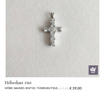
Hõbedast rist
Original
Current
€
39.00
HÕBE
,
NAISED
,
RISTID
,
TÜDRUKUTELE
.
€
47.00
price
price
was:
is:
€ 47.00.
€ 39.00.