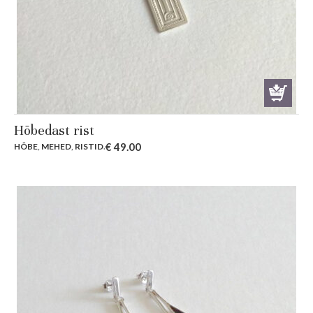
Hõbedast rist
€
49.00
HÕBE
,
MEHED
,
RISTID
.