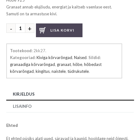
Hõbe 925°
Granaat annab elujõudu, energiat ja kaitseb vaenlase eest.
Samuti on ta armastuse kivi.
Granaadiga
LISA KORVI
kõrvarõngad
kogus
Tootekood:
2kk27
.
Kategooriad:
Kiviga kõrvarõngad
,
Naised
.
Sildid:
granaadiga kõrvarõngad
,
granaat
,
hõbe
,
hõbedast
kõrvarõngad
,
kingitus
,
naistele
,
tüdrukutele
.
KIRJELDUS
LISAINFO
Ehted
Et ehted püsiks alati uued, säravad ja kaunid, hooldage neid õigesti.