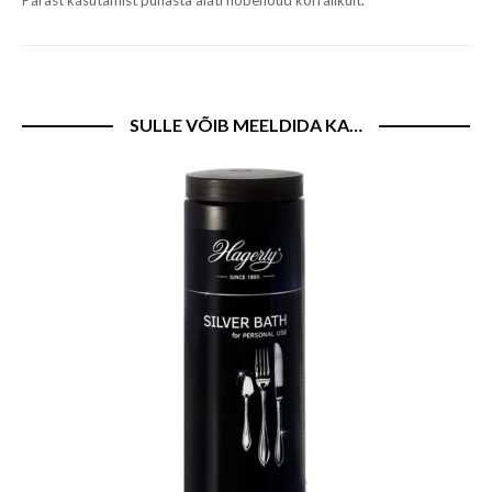
Pärast kasutamist puhasta alati hõbenõud korralikult.
SULLE VÕIB MEELDIDA KA…