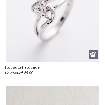
Hõbedast sõrmus
€
69.00
SÕRMUSED
.