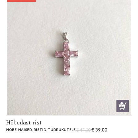
Hõbedast rist
Original
Current
€
39.00
HÕBE
,
NAISED
,
RISTID
,
TÜDRUKUTELE
.
€
47.00
price
price