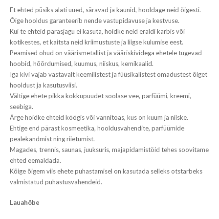
Et ehted püsiks alati uued, säravad ja kaunid, hooldage neid õigesti.
Õige hooldus garanteerib nende vastupidavuse ja kestvuse.
Kui te ehteid parasjagu ei kasuta, hoidke neid eraldi karbis või
kotikestes, et kaitsta neid kriimustuste ja liigse kulumise eest.
Peamised ohud on väärismetallist ja vääriskividega ehetele tugevad
hoobid, hõõrdumised, kuumus, niiskus, kemikaalid.
Iga kivi vajab vastavalt keemilistest ja füüsikalistest omadustest õiget
hooldust ja kasutusviisi.
Vältige ehete pikka kokkupuudet soolase vee, parfüümi, kreemi,
seebiga.
Ärge hoidke ehteid köögis või vannitoas, kus on kuum ja niiske.
Ehtige end pärast kosmeetika, hooldusvahendite, parfüümide
pealekandmist ning riietumist.
Magades, trennis, saunas, juuksuris, majapidamistöid tehes soovitame
ehted eemaldada.
Kõige õigem viis ehete puhastamisel on kasutada selleks otstarbeks
valmistatud puhastusvahendeid.
Lauahõbe