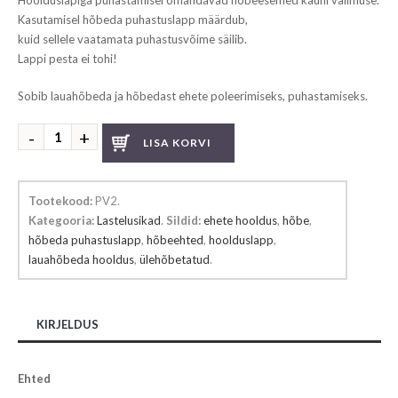
Hoolduslapiga puhastamisel omandavad hõbeesemed kauni välimuse.
Kasutamisel hõbeda puhastuslapp määrdub,
kuid sellele vaatamata puhastusvõime säilib.
Lappi pesta ei tohi!
Sobib lauahõbeda ja hõbedast ehete poleerimiseks, puhastamiseks.
Hõbeda
LISA KORVI
puhastuslapp
kogus
Tootekood:
PV2
.
Kategooria:
Lastelusikad
.
Sildid:
ehete hooldus
,
hõbe
,
hõbeda puhastuslapp
,
hõbeehted
,
hoolduslapp
,
lauahõbeda hooldus
,
ülehõbetatud
.
KIRJELDUS
Ehted