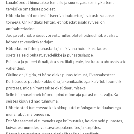
Lauahõbedat hinnatakse tema ilu ja suursugususe ning ka tema
tervislike omaduste poolest.
Hõbeda ioonid on desinfitseeriva, bakterite ja viiruste vastase
toimega. On kindlaks tehtud, et hõbedat sisaldav vesi on
antibakteriaalne.
Jooge vett hõbenõust või vett, milles olete hoidnud hõbelusikat,
hõbedast veevärskendajat.
Hõbedat on lihtne puhastada ja läikivana hoida kasutades
spetsiaalseid puhastusvedelikke ja puhastuslappe.
Puhasta ja poleeri õrnalt, ära suru liialt peale, ära kasuta abrassiivseid
vahendeid.
Oluline on jälgida, et hõbe oleks puhas tolmust, liivaosakestest.
Kui hõbeese puutub kokku õhu ja kemikaalidega, käivitub loomulik
protsess, mida nimetatakse oksüdeerumiseks.
Selle tulemusel näeb hõbeda pind mõne aja pärast must välja. Ka
seistes kipuvad nad tuhmuma.
Hõbetooted tumenevad ka kokkupuutel mõningate toiduainetega –
muna, sibul, majonees jm.
Et hõbeesemed ei tumeneks ega kriimustuks, hoidke neid puhastes,
kuivades ruumides, vastavates pakendites ja karpides.