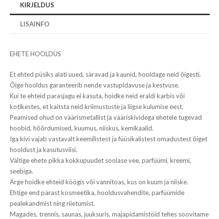
KIRJELDUS
LISAINFO
EHETE HOOLDUS
Et ehted püsiks alati uued, säravad ja kaunid, hooldage neid õigesti.
Õige hooldus garanteerib nende vastupidavuse ja kestvuse.
Kui te ehteid parasjagu ei kasuta, hoidke neid eraldi karbis või
kotikestes, et kaitsta neid kriimustuste ja liigse kulumise eest.
Peamised ohud on väärismetallist ja vääriskividega ehetele tugevad
hoobid, hõõrdumised, kuumus, niiskus, kemikaalid.
Iga kivi vajab vastavalt keemilistest ja füüsikalistest omadustest õiget
hooldust ja kasutusviisi.
Vältige ehete pikka kokkupuudet soolase vee, parfüümi, kreemi,
seebiga.
Ärge hoidke ehteid köögis või vannitoas, kus on kuum ja niiske.
Ehtige end pärast kosmeetika, hooldusvahendite, parfüümide
pealekandmist ning riietumist.
Magades, trennis, saunas, juuksuris, majapidamistöid tehes soovitame