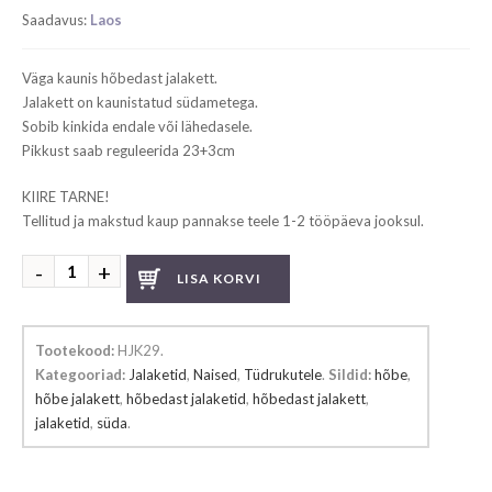
Saadavus:
Laos
Väga kaunis hõbedast jalakett.
Jalakett on kaunistatud südametega.
Sobib kinkida endale või lähedasele.
Pikkust saab reguleerida 23+3cm
KIIRE TARNE!
Tellitud ja makstud kaup pannakse teele 1-2 tööpäeva jooksul.
Hõbedast
LISA KORVI
jalakett
kogus
Tootekood:
HJK29
.
Kategooriad:
Jalaketid
,
Naised
,
Tüdrukutele
.
Sildid:
hõbe
,
hõbe jalakett
,
hõbedast jalaketid
,
hõbedast jalakett
,
jalaketid
,
süda
.