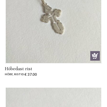
Hõbedast rist
€
37.00
HÕBE
,
RISTID
.