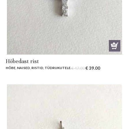
Hõbedast rist
Original
Current
€
39.00
HÕBE
,
NAISED
,
RISTID
,
TÜDRUKUTELE
.
€
47.00
price
price
was:
is:
€ 47.00.
€ 39.00.