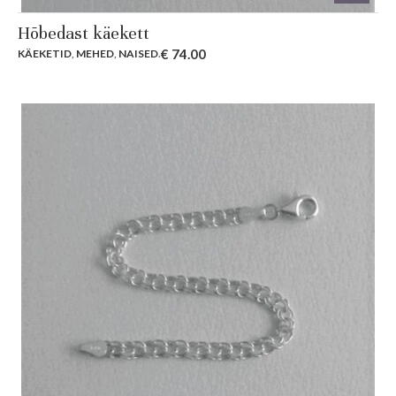
Hõbedast käekett
€
74.00
KÄEKETID
,
MEHED
,
NAISED
.