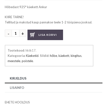
Hõbedast 925° käekett Ankur
KIIRE TARNE!
Tellitud ja makstud kaup pannakse teele 1-2 tööpäeva jooksul.
Hõbedast
LISA KORVI
käekett
kogus
Tootekood:
hktk17
.
Kategooria:
Käeketid
.
Sildid:
hõbe
,
käekett
,
kingitus
,
meestele
,
poistele
.
KIRJELDUS
LISAINFO
EHETE HOOLDUS