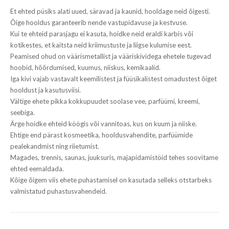
Et ehted püsiks alati uued, säravad ja kaunid, hooldage neid õigesti.
Õige hooldus garanteerib nende vastupidavuse ja kestvuse.
Kui te ehteid parasjagu ei kasuta, hoidke neid eraldi karbis või
kotikestes, et kaitsta neid kriimustuste ja liigse kulumise eest.
Peamised ohud on väärismetallist ja vääriskividega ehetele tugevad
hoobid, hõõrdumised, kuumus, niiskus, kemikaalid.
Iga kivi vajab vastavalt keemilistest ja füüsikalistest omadustest õiget
hooldust ja kasutusviisi.
Vältige ehete pikka kokkupuudet soolase vee, parfüümi, kreemi,
seebiga.
Ärge hoidke ehteid köögis või vannitoas, kus on kuum ja niiske.
Ehtige end pärast kosmeetika, hooldusvahendite, parfüümide
pealekandmist ning riietumist.
Magades, trennis, saunas, juuksuris, majapidamistöid tehes soovitame
ehted eemaldada.
Kõige õigem viis ehete puhastamisel on kasutada selleks otstarbeks
valmistatud puhastusvahendeid.