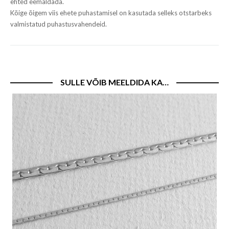
ehted eemaldada.
Kõige õigem viis ehete puhastamisel on kasutada selleks otstarbeks
valmistatud puhastusvahendeid.
SULLE VÕIB MEELDIDA KA…