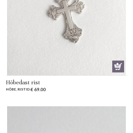
Hõbedast rist
€
69.00
HÕBE
,
RISTID
.