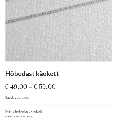
Hõbedast käekett
€
49.00
–
€
59.00
Saadavus:
Laos
Stiilne hõbedast käekett.