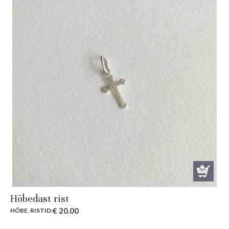
Hõbedast rist
€
20.00
HÕBE
,
RISTID
.