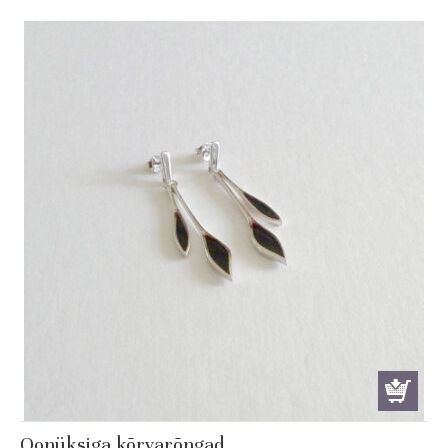
Oonüksiga kõrvarõngad