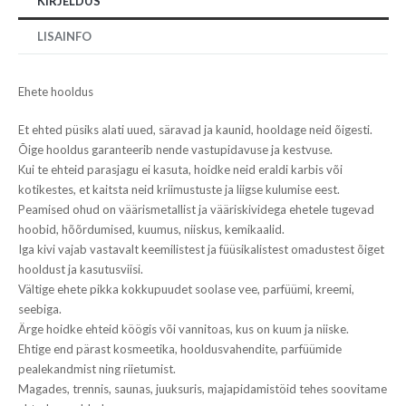
KIRJELDUS
LISAINFO
Ehete hooldus
Et ehted püsiks alati uued, säravad ja kaunid, hooldage neid õigesti.
Õige hooldus garanteerib nende vastupidavuse ja kestvuse.
Kui te ehteid parasjagu ei kasuta, hoidke neid eraldi karbis või
kotikestes, et kaitsta neid kriimustuste ja liigse kulumise eest.
Peamised ohud on väärismetallist ja vääriskividega ehetele tugevad
hoobid, hõõrdumised, kuumus, niiskus, kemikaalid.
Iga kivi vajab vastavalt keemilistest ja füüsikalistest omadustest õiget
hooldust ja kasutusviisi.
Vältige ehete pikka kokkupuudet soolase vee, parfüümi, kreemi,
seebiga.
Ärge hoidke ehteid köögis või vannitoas, kus on kuum ja niiske.
Ehtige end pärast kosmeetika, hooldusvahendite, parfüümide
pealekandmist ning riietumist.
Magades, trennis, saunas, juuksuris, majapidamistöid tehes soovitame