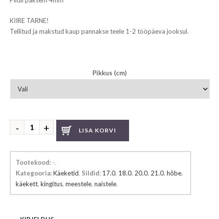
Pildil paksem 4mm
KIIRE TARNE!
Tellitud ja makstud kaup pannakse teele 1-2 tööpäeva jooksul.
Pikkus (cm)
Hõbedast
LISA KORVI
käekett
kogus
Tootekood:
-
.
Kategooria:
Käeketid
.
Sildid:
17.0
,
18.0
,
20.0
,
21.0
,
hõbe
,
käekett
,
kingitus
,
meestele
,
naistele
.