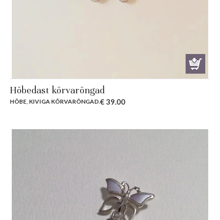
Hõbedast kõrvarõngad
€
39.00
HÕBE
,
KIVIGA KÕRVARÕNGAD
.