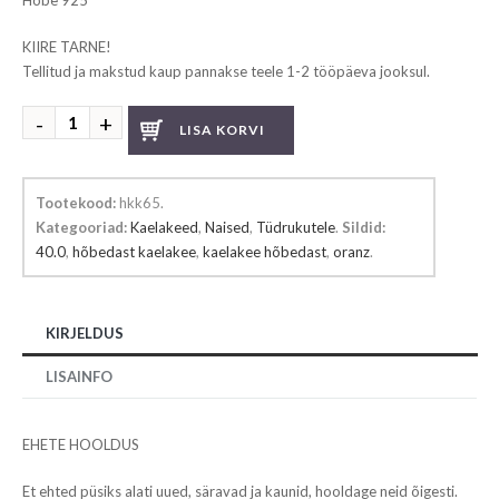
Hõbe 925°
KIIRE TARNE!
Tellitud ja makstud kaup pannakse teele 1-2 tööpäeva jooksul.
Hõbedast
LISA KORVI
kaelakee
kogus
Tootekood:
hkk65
.
Kategooriad:
Kaelakeed
,
Naised
,
Tüdrukutele
.
Sildid:
40.0
,
hõbedast kaelakee
,
kaelakee hõbedast
,
oranz
.
KIRJELDUS
LISAINFO
EHETE HOOLDUS
Et ehted püsiks alati uued, säravad ja kaunid, hooldage neid õigesti.