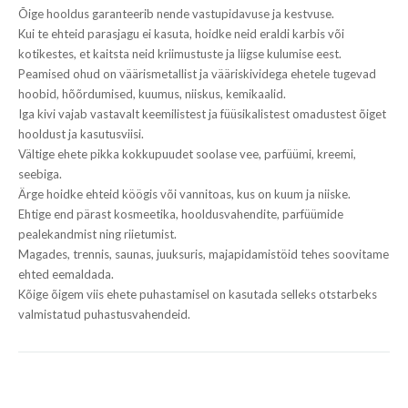
Õige hooldus garanteerib nende vastupidavuse ja kestvuse.
Kui te ehteid parasjagu ei kasuta, hoidke neid eraldi karbis või
kotikestes, et kaitsta neid kriimustuste ja liigse kulumise eest.
Peamised ohud on väärismetallist ja vääriskividega ehetele tugevad
hoobid, hõõrdumised, kuumus, niiskus, kemikaalid.
Iga kivi vajab vastavalt keemilistest ja füüsikalistest omadustest õiget
hooldust ja kasutusviisi.
Vältige ehete pikka kokkupuudet soolase vee, parfüümi, kreemi,
seebiga.
Ärge hoidke ehteid köögis või vannitoas, kus on kuum ja niiske.
Ehtige end pärast kosmeetika, hooldusvahendite, parfüümide
pealekandmist ning riietumist.
Magades, trennis, saunas, juuksuris, majapidamistöid tehes soovitame
ehted eemaldada.
Kõige õigem viis ehete puhastamisel on kasutada selleks otstarbeks
valmistatud puhastusvahendeid.