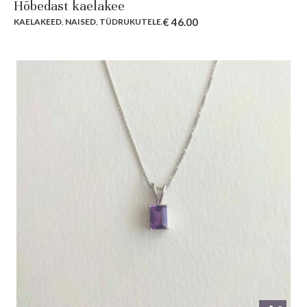
Hõbedast kaelakee
€
46.00
KAELAKEED
,
NAISED
,
TÜDRUKUTELE
.