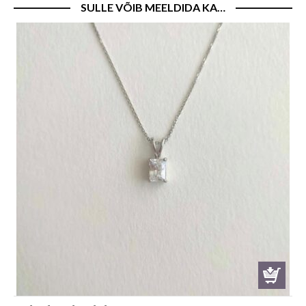
SULLE VÕIB MEELDIDA KA…