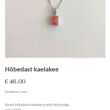
Hõbedast kaelakee
€
46.00
Saadavus:
Laos
Kaunis hõbedast kaelakee oranži tsirkooniga.