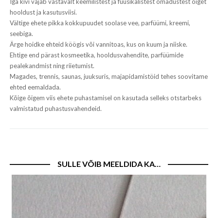
Iga kivi vajab vastavalt keemilistest ja füüsikalistest omadustest õiget
hooldust ja kasutusviisi.
Vältige ehete pikka kokkupuudet soolase vee, parfüümi, kreemi,
seebiga.
Ärge hoidke ehteid köögis või vannitoas, kus on kuum ja niiske.
Ehtige end pärast kosmeetika, hooldusvahendite, parfüümide
pealekandmist ning riietumist.
Magades, trennis, saunas, juuksuris, majapidamistöid tehes soovitame
ehted eemaldada.
Kõige õigem viis ehete puhastamisel on kasutada selleks otstarbeks
valmistatud puhastusvahendeid.
SULLE VÕIB MEELDIDA KA…