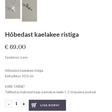
Hõbedast kaelakee ristiga
€
69.00
Saadavus:
Laos
Hõbedast kaelakee ristiga.
Keti pikkus 50.0 cm
KIIRE TARNE!
Tellitud ja makstud kaup pannakse teele 1-2 tööpäeva jooksul.
Hõbedast
LISA KORVI
kaelakee