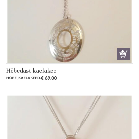
Hõbedast kaelakee
€
69.00
HÕBE
,
KAELAKEED
.