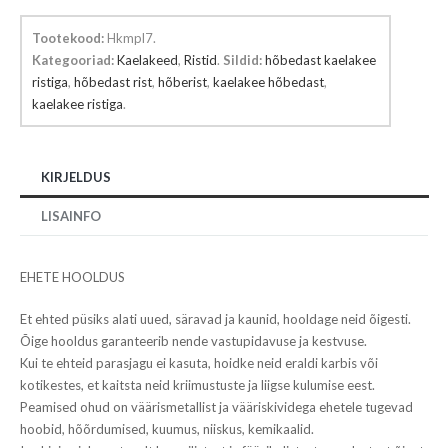
ristiga
kogus
Tootekood:
Hkmpl7
.
Kategooriad:
Kaelakeed
,
Ristid
.
Sildid:
hõbedast kaelakee
ristiga
,
hõbedast rist
,
hõberist
,
kaelakee hõbedast
,
kaelakee ristiga
.
KIRJELDUS
LISAINFO
EHETE HOOLDUS
Et ehted püsiks alati uued, säravad ja kaunid, hooldage neid õigesti.
Õige hooldus garanteerib nende vastupidavuse ja kestvuse.
Kui te ehteid parasjagu ei kasuta, hoidke neid eraldi karbis või
kotikestes, et kaitsta neid kriimustuste ja liigse kulumise eest.
Peamised ohud on väärismetallist ja vääriskividega ehetele tugevad
hoobid, hõõrdumised, kuumus, niiskus, kemikaalid.