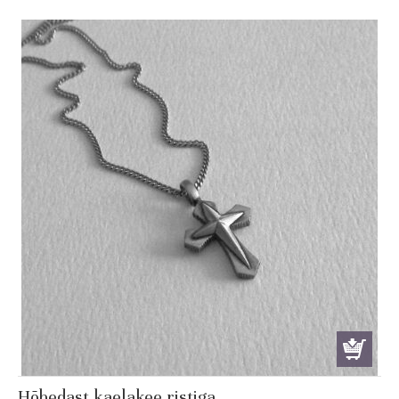
Hõbedast kaelakee ristiga