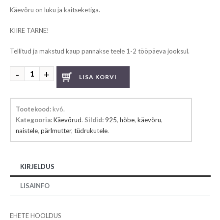
Käevõru on luku ja kaitseketiga.
KIIRE TARNE!
Tellitud ja makstud kaup pannakse teele 1-2 tööpäeva jooksul.
Hõbedast
LISA KORVI
käevõru
kogus
Tootekood:
kv6
.
Kategooria:
Käevõrud
.
Sildid:
925
,
hõbe
,
käevõru
,
naistele
,
pärlmutter
,
tüdrukutele
.
KIRJELDUS
LISAINFO
EHETE HOOLDUS