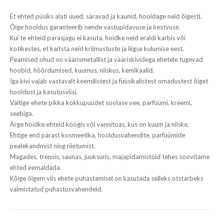
Et ehted püsiks alati uued, säravad ja kaunid, hooldage neid õigesti.
Õige hooldus garanteerib nende vastupidavuse ja kestvuse.
Kui te ehteid parasjagu ei kasuta, hoidke neid eraldi karbis või
kotikestes, et kaitsta neid kriimustuste ja liigse kulumise eest.
Peamised ohud on väärismetallist ja vääriskividega ehetele tugevad
hoobid, hõõrdumised, kuumus, niiskus, kemikaalid.
Iga kivi vajab vastavalt keemilistest ja füüsikalistest omadustest õiget
hooldust ja kasutusviisi.
Vältige ehete pikka kokkupuudet soolase vee, parfüümi, kreemi,
seebiga.
Ärge hoidke ehteid köögis või vannitoas, kus on kuum ja niiske.
Ehtige end pärast kosmeetika, hooldusvahendite, parfüümide
pealekandmist ning riietumist.
Magades, trennis, saunas, juuksuris, majapidamistöid tehes soovitame
ehted eemaldada.
Kõige õigem viis ehete puhastamisel on kasutada selleks otstarbeks
valmistatud puhastusvahendeid.