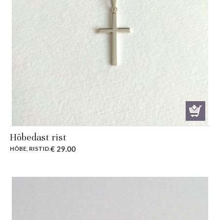
Hõbedast rist
€
29.00
HÕBE
,
RISTID
.