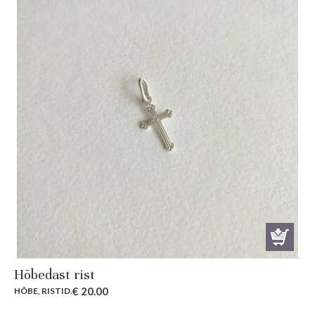
Hõbedast rist
€
20.00
HÕBE
,
RISTID
.