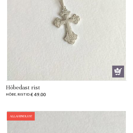
Hõbedast rist
€
49.00
HÕBE
,
RISTID
.
ALLAHINDLUS!