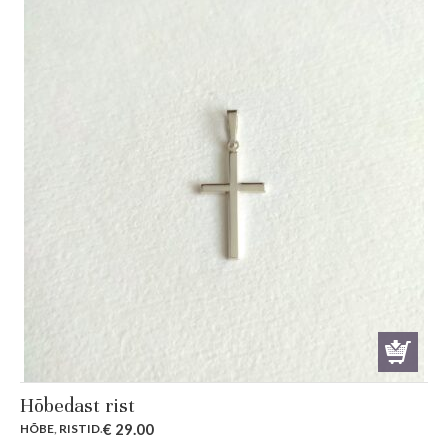
Hõbedast rist
€
29.00
HÕBE
,
RISTID
.