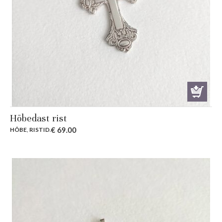
Hõbedast rist
€
69.00
HÕBE
,
RISTID
.