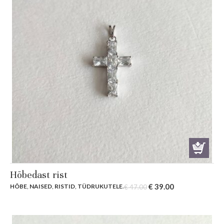
Hõbedast rist
Original
Current
€
39.00
HÕBE
,
NAISED
,
RISTID
,
TÜDRUKUTELE
.
€
47.00
price
price
was:
is:
€ 47.00.
€ 39.00.