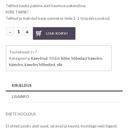
Tellitud kauba pakime alati kaunisse pakendisse.
KIIRE TARNE!
Tellitud ja makstud kaup pannakse teele 1-2 tööpäeva jooksul.
Hõbedast
LISA KORVI
käevõru
kogus
Tootekood:
kv7
.
Kategooria:
Käevõrud
.
Sildid:
hõbe
,
hõbedast käevõru
,
käevõru
,
käevõru hõbedast
,
sile
.
KIRJELDUS
LISAINFO
EHETE HOOLDUS
Et ehted püsiks alati uued, säravad ja kaunid, hooldage neid õigesti.