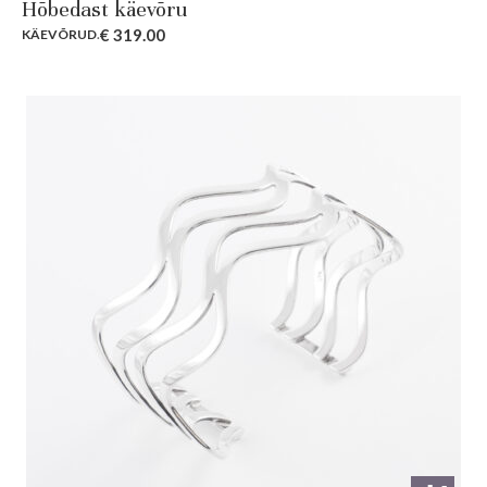
Hõbedast käevõru
€
319.00
KÄEVÕRUD
.