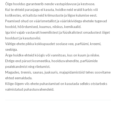
Õige hooldus garanteerib nende vastupidavuse ja kestvuse.
Kui te ehteid parasjagu ei kasuta, hoidke neid eraldi karbis või
kotikestes, et kaitsta neid kriimustuste ja liigse kulumise eest.
Peamised ohud on väärismetallist ja vääriskividega ehetele tugevad
hoobid, hõõrdumised, kuumus, niiskus, kemikaalid.
Iga kivi vajab vastavalt keemilistest ja füüsikalistest omadustest õiget
hooldust ja kasutusviisi.
Vältige ehete pikka kokkupuudet soolase vee, parfüümi, kreemi,
seebiga.
Ärge hoidke ehteid köögis või vannitoas, kus on kuum ja niiske.
Ehtige end pärast kosmeetika, hooldusvahendite, parfüümide
pealekandmist ning riietumist.
Magades, trennis, saunas, juuksuris, majapidamistöid tehes soovitame
ehted eemaldada.
Kõige õigem viis ehete puhastamisel on kasutada selleks otstarbeks
valmistatud puhastusvahendeid.