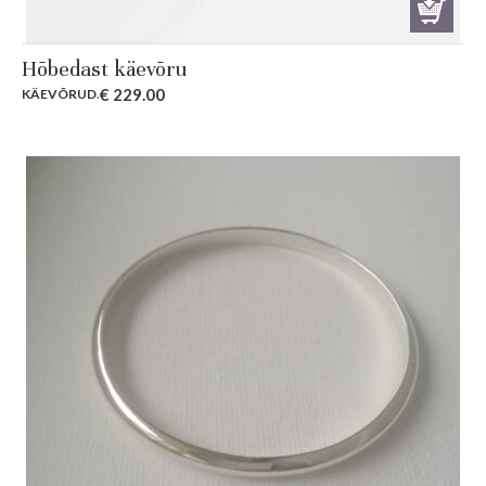
Hõbedast käevõru
€
229.00
KÄEVÕRUD
.