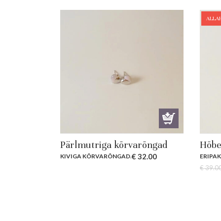
ALLA
Pärlmutriga kõrvarõngad
Hõbe
€
32.00
KIVIGA KÕRVARÕNGAD
.
ERIPA
€
39.0