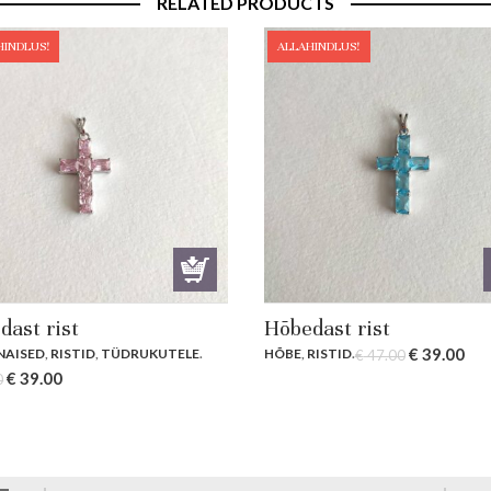
RELATED PRODUCTS
HINDLUS!
ALLAHINDLUS!
dast rist
Hõbedast rist
Original
Cur
€
39.00
NAISED
,
RISTID
,
TÜDRUKUTELE
.
HÕBE
,
RISTID
.
€
47.00
Original
Current
price
pri
€
39.00
0
price
price
was:
is:
was:
is:
€ 47.00.
€ 3
€ 47.00.
€ 39.00.