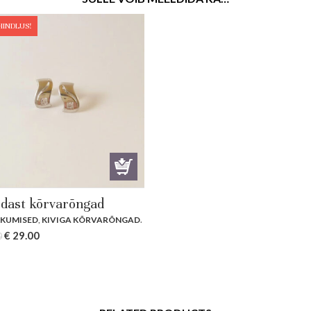
HINDLUS!
dast kõrvarõngad
KKUMISED
,
KIVIGA KÕRVARÕNGAD
.
Original
Current
€
29.00
0
price
price
was:
is:
€ 39.00.
€ 29.00.