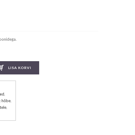
rent
ce
3.00.
oonidega.
LISA KORVI
sed
,
:
hõbe
,
tele
,