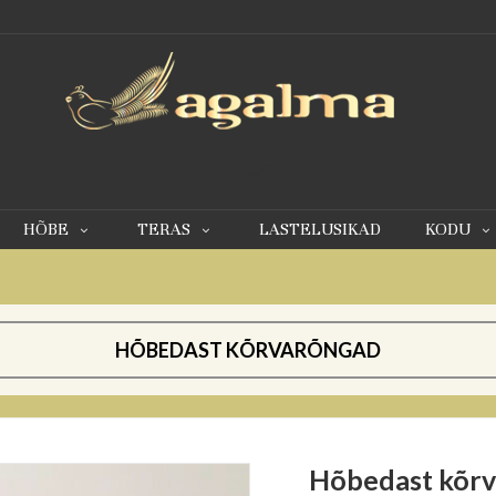
0
HÕBE
TERAS
LASTELUSIKAD
KODU
HÕBEDAST KÕRVARÕNGAD
Hõbedast kõr