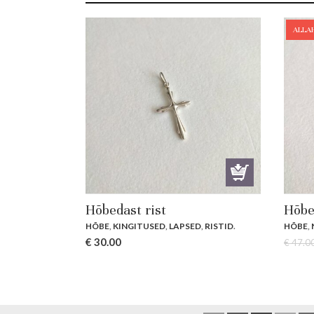
ALLA
Hõbedast rist
Hõbe
HÕBE
,
KINGITUSED
,
LAPSED
,
RISTID
.
HÕBE
,
€
30.00
€
47.0