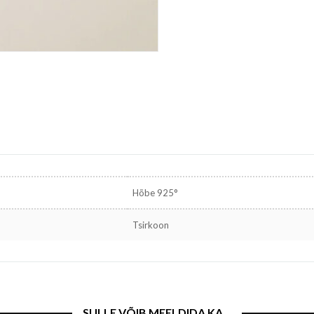
Hõbe 925°
Tsirkoon
SULLE VÕIB MEELDIDA KA…