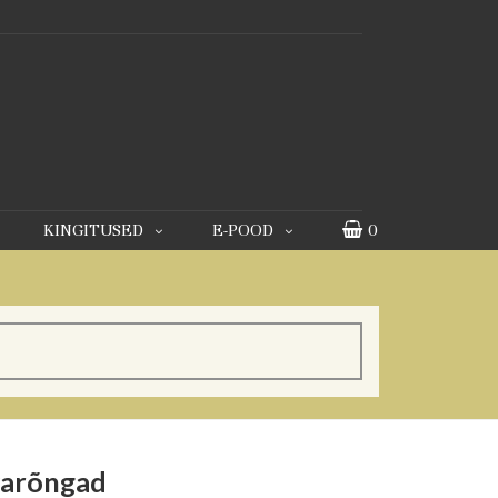
KINGITUSED
E-POOD
0
varõngad