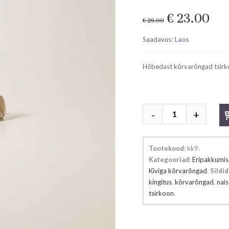
Original
Cur
€
23.00
€
29.00
price
pri
Saadavus:
Laos
was:
is:
€ 29.00.
€ 2
Hõbedast kõrvarõngad tsirk
Hõbedast
kõrvarõngad
kogus
Tootekood:
kk9
.
Kategooriad:
Eripakkumi
Kiviga kõrvarõngad
.
Sildid
kingitus
,
kõrvarõngad
,
nais
tsirkoon
.