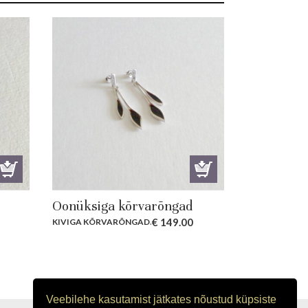
Oonüksiga kõrvarõngad
rent
€
149.00
KIVIGA KÕRVARÕNGAD
.
ce
9.00.
Veebilehe kasutamist jätkates nõustud küpsiste