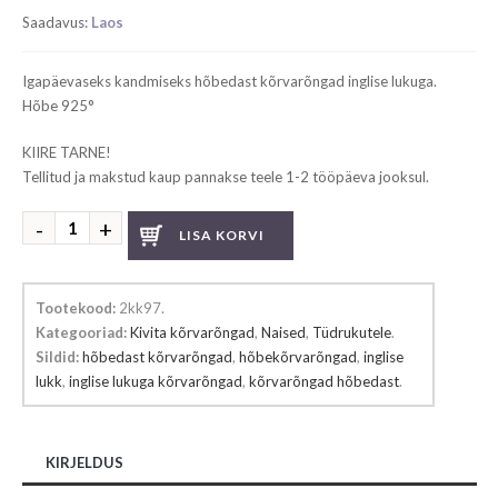
Saadavus:
Laos
Igapäevaseks kandmiseks hõbedast kõrvarõngad inglise lukuga.
Hõbe 925°
KIIRE TARNE!
Tellitud ja makstud kaup pannakse teele 1-2 tööpäeva jooksul.
Hõbedast
LISA KORVI
kõrvarõngad
kogus
Tootekood:
2kk97
.
Kategooriad:
Kivita kõrvarõngad
,
Naised
,
Tüdrukutele
.
Sildid:
hõbedast kõrvarõngad
,
hõbekõrvarõngad
,
inglise
lukk
,
inglise lukuga kõrvarõngad
,
kõrvarõngad hõbedast
.
KIRJELDUS