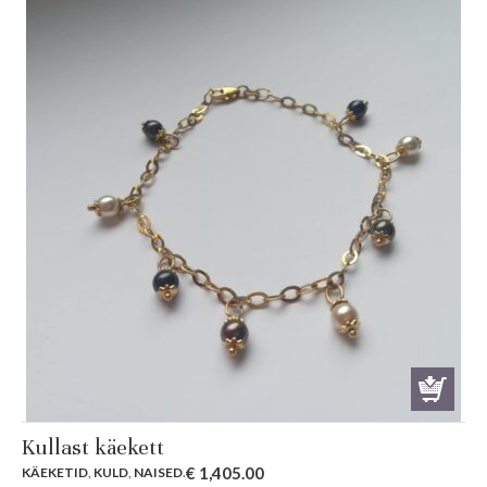
Kullast käekett
€
1,405.00
KÄEKETID
,
KULD
,
NAISED
.