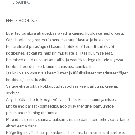
LISAINFO
EHETE HOOLDUS
Et ehted püsiks alati uued, säravad ja kaunid, hooldage neid õigesti.
Õige hooldus garanteerib nende vastupidavuse ja kestvuse.
Kui te ehteid parasjagu ei kasuta, hoidke neid eraldi karbis või
kotikestes, et kaitsta neid kriimustuste ja liigse kulumise eest.
Peamised ohud on väärismetallist ja vääriskividega ehetele tugevad
hoobid, hõõrdumised, kuumus, niiskus, kemikaalid.
Iga kivi vajab vastavalt keemilistest ja füüsikalistest omadustest õiget
hooldust ja kasutusviisi.
Vältige ehete pikka kokkupuudet soolase vee, parfüümi, kreemi,
seebiga.
Ärge hoidke ehteid köögis või vannitoas, kus on kuum ja niiske.
Ehtige end pärast kosmeetika, hooldusvahendite, parfüümide
pealekandmist ning riietumist.
Magades, trennis, saunas, juuksuris, majapidamistöid tehes soovitame
ehted eemaldada.
Kõige õigem viis ehete puhastamisel on kasutada selleks otstarbeks