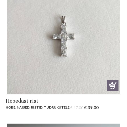
Hõbedast rist
Original
Current
€
39.00
HÕBE
,
NAISED
,
RISTID
,
TÜDRUKUTELE
.
€
47.00
price
price
was:
is:
€ 47.00.
€ 39.00.