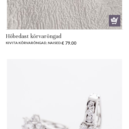
Hõbedast kõrvarõngad
€
79.00
KIVITA KÕRVARÕNGAD
,
NAISED
.