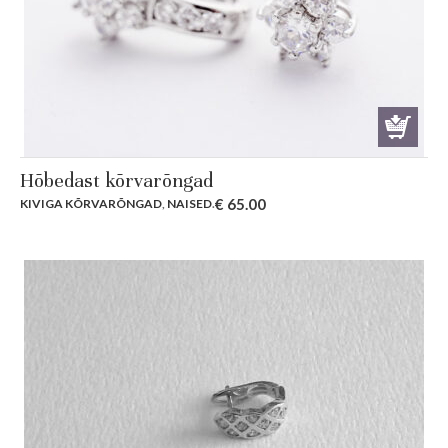
Hõbedast kõrvarõngad
€
65.00
KIVIGA KÕRVARÕNGAD
,
NAISED
.