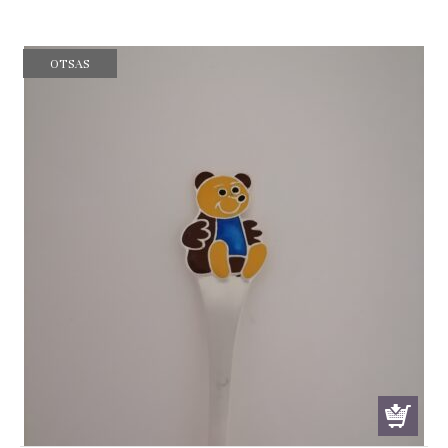
price
price
was:
is:
€ 139.00.
€ 129.99.
OTSAS