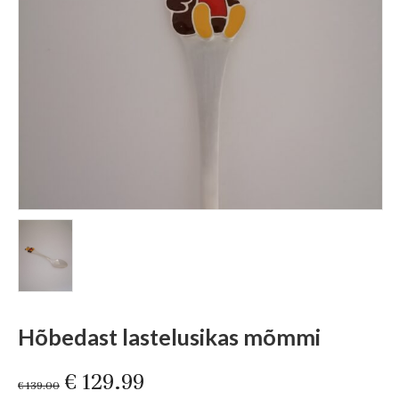
Hõbedast lastelusikas mõmmi
Original
Current
€
129.99
€
139.00