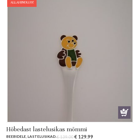
ALLAHINDLUS!
Hõbedast lastelusikas mõmmi
Original
Current
€
129.99
BEEBIDELE
,
LASTELUSIKAD
.
€
139.00