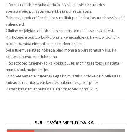
Hõbedat on lihtne puhastada ja läikivana hoida kasutades
spetsiaalseid puhastusvedelikke ja puhastuslappe.
Puhasta ja poleeri õrnalt, ära suru liialt peale, ära kasuta abrassiivseid
vahendeid.
Oluline on jälgida, et hõbe oleks puhas tolmust, liivaosakestest.
Kui hõbeese puutub kokku õhu ja kemikaalidega, käivitub loomulik
protsess, mida nimetatakse oksüdeerumiseks.
Selle tulemusel näeb hõbeda pind mõne aja pärast must välja. Ka
seistes kipuvad nad tuhmuma.
Hõbetooted tumenevad ka kokkupuutel mõningate toiduainetega –
muna, sibul, majonees jm.
Et hõbeesemed ei tumeneks ega kriimustuks, hoidke neid puhastes,
kuivades ruumides, vastavates pakendites ja karpides.
Pärast kasutamist puhasta alati hõbenõud korralikult.
SULLE VÕIB MEELDIDA KA…