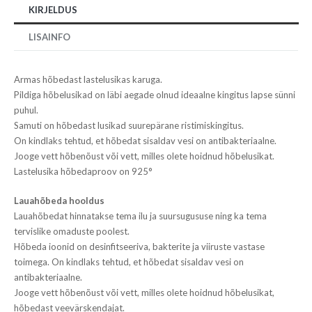
KIRJELDUS
LISAINFO
Armas hõbedast lastelusikas karuga.
Pildiga hõbelusikad on läbi aegade olnud ideaalne kingitus lapse sünni
puhul.
Samuti on hõbedast lusikad suurepärane ristimiskingitus.
On kindlaks tehtud, et hõbedat sisaldav vesi on antibakteriaalne.
Jooge vett hõbenõust või vett, milles olete hoidnud hõbelusikat.
Lastelusika hõbedaproov on 925°
Lauahõbeda hooldus
Lauahõbedat hinnatakse tema ilu ja suursugususe ning ka tema
tervislike omaduste poolest.
Hõbeda ioonid on desinfitseeriva, bakterite ja viiruste vastase
toimega. On kindlaks tehtud, et hõbedat sisaldav vesi on
antibakteriaalne.
Jooge vett hõbenõust või vett, milles olete hoidnud hõbelusikat,
hõbedast veevärskendajat.