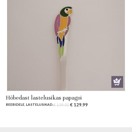
Hõbedast lastelusikas papagoi
Original
Current
€
129.99
BEEBIDELE
,
LASTELUSIKAD
.
€
139.00
price
price
was:
is:
€ 139.00.
€ 129.99.