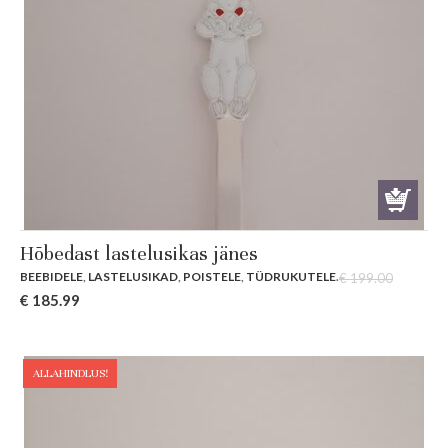
Hõbedast lastelusikas jänes
BEEBIDELE
,
LASTELUSIKAD
,
POISTELE
,
TÜDRUKUTELE
.
€
199.00
Original
Current
€
185.99
price
price
was:
is:
€ 199.00.
€ 185.99.
ALLAHINDLUS!