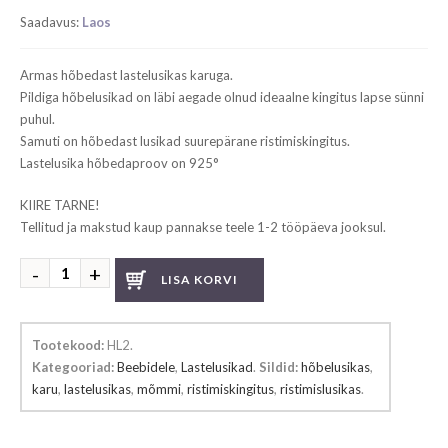
price
price
Saadavus:
Laos
was:
is:
€ 139.00.
€ 129.99.
Armas hõbedast lastelusikas karuga.
Pildiga hõbelusikad on läbi aegade olnud ideaalne kingitus lapse sünni
puhul.
Samuti on hõbedast lusikad suurepärane ristimiskingitus.
Lastelusika hõbedaproov on 925°
KIIRE TARNE!
Tellitud ja makstud kaup pannakse teele 1-2 tööpäeva jooksul.
Hõbedast
LISA KORVI
lastelusikas
mõmmi
kogus
Tootekood:
HL2
.
Kategooriad:
Beebidele
,
Lastelusikad
.
Sildid:
hõbelusikas
,
karu
,
lastelusikas
,
mõmmi
,
ristimiskingitus
,
ristimislusikas
.