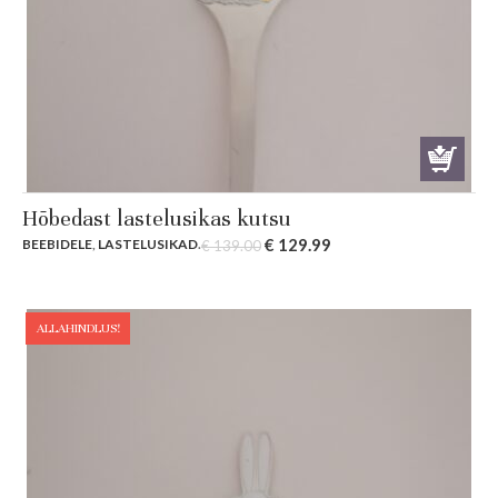
Hõbedast lastelusikas kutsu
Original
Current
€
129.99
BEEBIDELE
,
LASTELUSIKAD
.
€
139.00
price
price
was:
is:
€ 139.00.
€ 129.99.
ALLAHINDLUS!