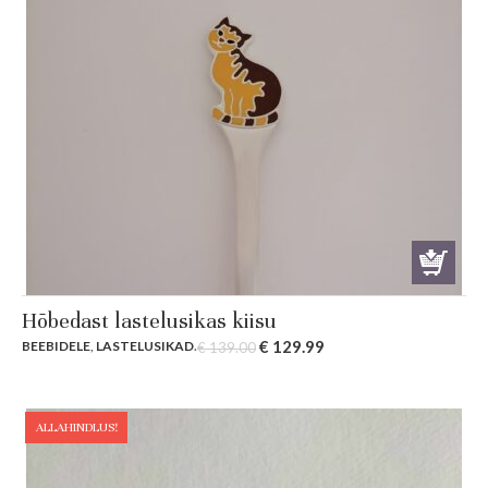
Hõbedast lastelusikas kiisu
Original
Current
€
129.99
BEEBIDELE
,
LASTELUSIKAD
.
€
139.00
price
price
was:
is:
€ 139.00.
€ 129.99.
ALLAHINDLUS!