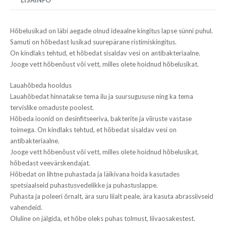
LISAINFO
Hõbelusikad on läbi aegade olnud ideaalne kingitus lapse sünni puhul.
Samuti on hõbedast lusikad suurepärane ristimiskingitus.
On kindlaks tehtud, et hõbedat sisaldav vesi on antibakteriaalne.
Jooge vett hõbenõust või vett, milles olete hoidnud hõbelusikat.
Lauahõbeda hooldus
Lauahõbedat hinnatakse tema ilu ja suursugususe ning ka tema
tervislike omaduste poolest.
Hõbeda ioonid on desinfitseeriva, bakterite ja viiruste vastase
toimega. On kindlaks tehtud, et hõbedat sisaldav vesi on
antibakteriaalne.
Jooge vett hõbenõust või vett, milles olete hoidnud hõbelusikat,
hõbedast veevärskendajat.
Hõbedat on lihtne puhastada ja läikivana hoida kasutades
spetsiaalseid puhastusvedelikke ja puhastuslappe.
Puhasta ja poleeri õrnalt, ära suru liialt peale, ära kasuta abrassiivseid
vahendeid.
Oluline on jälgida, et hõbe oleks puhas tolmust, liivaosakestest.