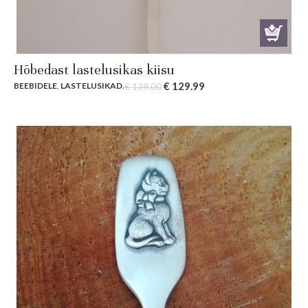
Hõbedast lastelusikas kiisu
Original
Current
€
129.99
BEEBIDELE
,
LASTELUSIKAD
.
€
139.00
price
price
was:
is:
€ 139.00.
€ 129.99.