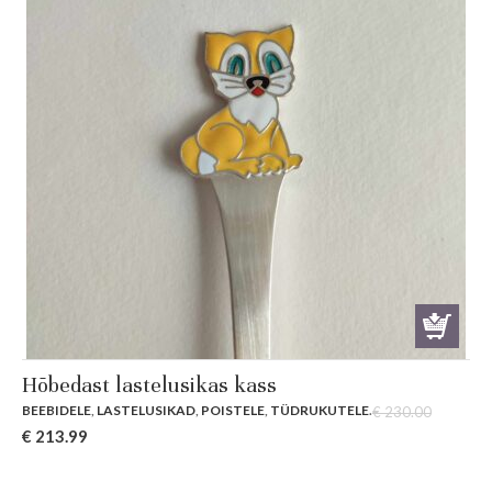
Hõbedast lastelusikas kass
BEEBIDELE
,
LASTELUSIKAD
,
POISTELE
,
TÜDRUKUTELE
.
€
230.00
Original
Current
€
213.99
price
price
was:
is: