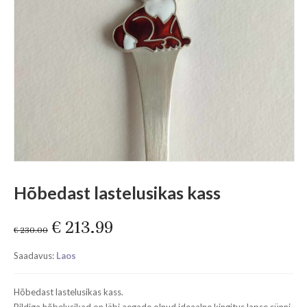
Hõbedast lastelusikas kass
Original
Current
€
213.99
€
230.00
price
price
Saadavus:
Laos
was:
is:
€ 230.00.
€ 213.99.
Hõbedast lastelusikas kass.