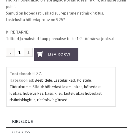
Pildiga hõbelusikad on läbi aegade olnud ideaalne kingitus lapse sünni
puhul.
Samuti on hõbedast lusikad suurepärane ristimiskingitus.
Lastelusika hõbedaproov on 925°
KIIRE TARNE!
Tellitud ja makstud kaup pannakse teele 1-2 tööpäeva jooksul.
Hõbedast
LISA KORVI
lastelusikas
kass
kogus
Tootekood:
HL37
.
Kategooriad:
Beebidele
,
Lastelusikad
,
Poistele
,
Tüdrukutele
.
Sildid:
hõbedast lastelusikas
,
hõbedast
lusikas
,
hõbelusikas
,
kass
,
kiisu
,
lastelusikas hõbedast
,
ristimiskingitus
,
ristimiskingitused
.
KIRJELDUS