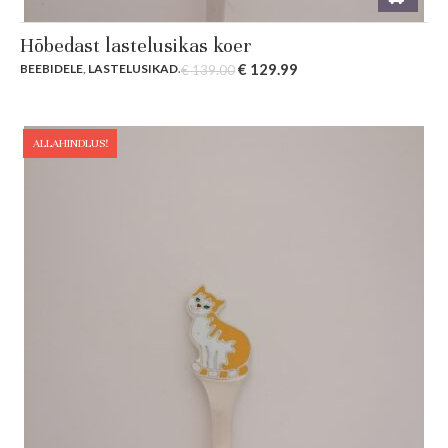
Hõbedast lastelusikas koer
Original
Current
€
129.99
BEEBIDELE
,
LASTELUSIKAD
.
€
139.00
price
price
was:
is:
€ 139.00.
€ 129.99.
ALLAHINDLUS!