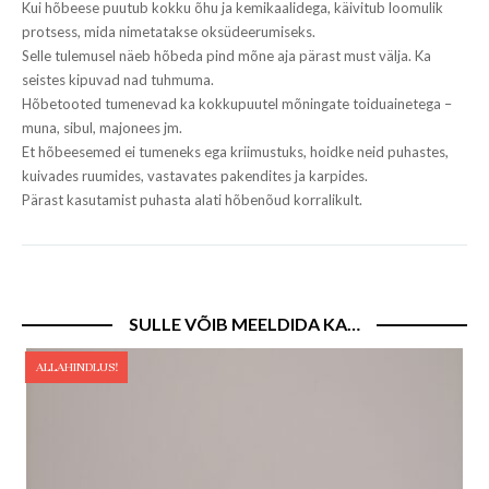
Kui hõbeese puutub kokku õhu ja kemikaalidega, käivitub loomulik
protsess, mida nimetatakse oksüdeerumiseks.
Selle tulemusel näeb hõbeda pind mõne aja pärast must välja. Ka
seistes kipuvad nad tuhmuma.
Hõbetooted tumenevad ka kokkupuutel mõningate toiduainetega –
muna, sibul, majonees jm.
Et hõbeesemed ei tumeneks ega kriimustuks, hoidke neid puhastes,
kuivades ruumides, vastavates pakendites ja karpides.
Pärast kasutamist puhasta alati hõbenõud korralikult.
SULLE VÕIB MEELDIDA KA…
ALLAHINDLUS!