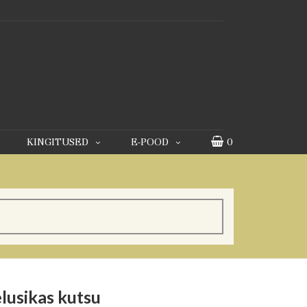
KINGITUSED
E-POOD
0
lusikas kutsu