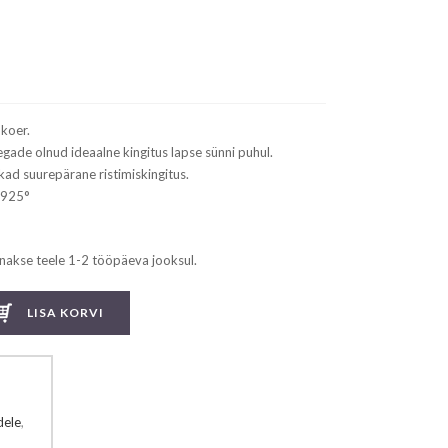
rrent
ice
129.99.
koer.
egade olnud ideaalne kingitus lapse sünni puhul.
kad suurepärane ristimiskingitus.
 925°
nakse teele 1-2 tööpäeva jooksul.
LISA KORVI
dele
,