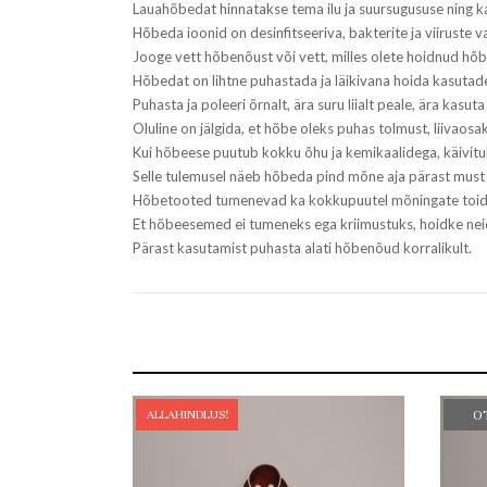
Lauahõbedat hinnatakse tema ilu ja suursugususe ning k
Hõbeda ioonid on desinfitseeriva, bakterite ja viiruste 
Jooge vett hõbenõust või vett, milles olete hoidnud hõ
Hõbedat on lihtne puhastada ja läikivana hoida kasutad
Puhasta ja poleeri õrnalt, ära suru liialt peale, ära kasu
Oluline on jälgida, et hõbe oleks puhas tolmust, liivaosa
Kui hõbeese puutub kokku õhu ja kemikaalidega, käivit
Selle tulemusel näeb hõbeda pind mõne aja pärast must 
Hõbetooted tumenevad ka kokkupuutel mõningate toidua
Et hõbeesemed ei tumeneks ega kriimustuks, hoidke neid
Pärast kasutamist puhasta alati hõbenõud korralikult.
ALLAHINDLUS!
O