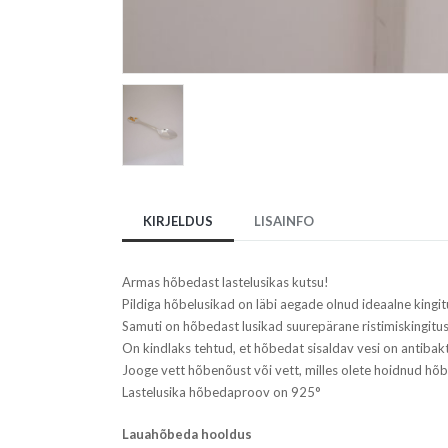
KIRJELDUS
LISAINFO
Armas hõbedast lastelusikas kutsu!
Pildiga hõbelusikad on läbi aegade olnud ideaalne kingit
Samuti on hõbedast lusikad suurepärane ristimiskingitus
On kindlaks tehtud, et hõbedat sisaldav vesi on antibakt
Jooge vett hõbenõust või vett, milles olete hoidnud hõb
Lastelusika hõbedaproov on 925°
Lauahõbeda hooldus