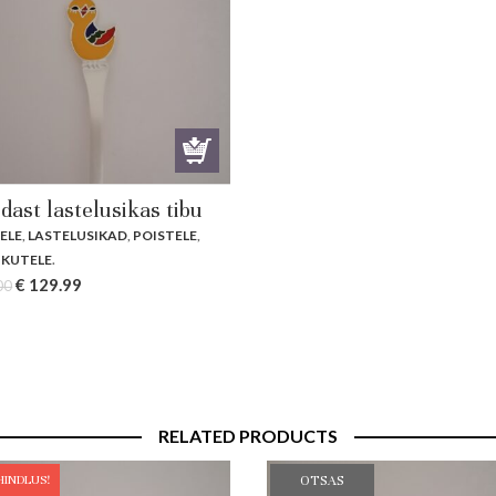
dast lastelusikas tibu
ELE
,
LASTELUSIKAD
,
POISTELE
,
KUTELE
.
Original
Current
€
129.99
00
price
price
was:
is:
€ 139.00.
€ 129.99.
RELATED PRODUCTS
HINDLUS!
OTSAS