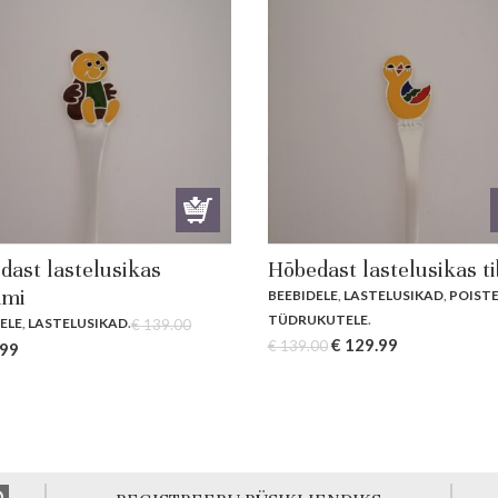
dast lastelusikas
Hõbedast lastelusikas t
mi
BEEBIDELE
,
LASTELUSIKAD
,
POISTE
TÜDRUKUTELE
.
ELE
,
LASTELUSIKAD
.
€
139.00
Original
Current
€
129.99
€
139.00
al
Current
.99
price
price
price
was:
is:
is:
€ 139.00.
€ 129.99.
00.
€ 129.99.