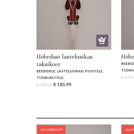
Hõbedast lastelusikas
Hõbe
taksikoer
BEEBID
TÜDRU
BEEBIDELE
,
LASTELUSIKAD
,
POISTELE
,
€
139.
TÜDRUKUTELE
.
Original
Current
€
185.99
€
199.00
price
price
was:
is:
€ 199.00.
€ 185.99.
ALLAHINDLUS!
ALLA