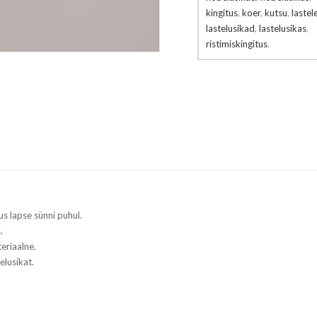
kingitus
,
koer
,
kutsu
,
lastel
lastelusikad
,
lastelusikas
,
ristimiskingitus
.
us lapse sünni puhul.
.
eriaalne.
elusikat.