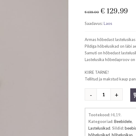
Original
Cu
€
129.99
€
139.00
price
pr
Saadavus:
Laos
was:
is:
€ 139.00.
€ 
Armas hõbedast lastelusikas 
Pildiga hõbelusikad on läbi a
Samuti on hõbedast lastelusi
Lastelusika hõbedaproov on
KIIRE TARNE!
Tellitud ja makstud kaup pan
Hõbedast
lastelusikas
kutsu
kogus
Tootekood:
HL19
.
Kategooriad:
Beebidele
,
Lastelusikad
.
Sildid:
beebi
hõbelusikad
,
hõbelusikas
,