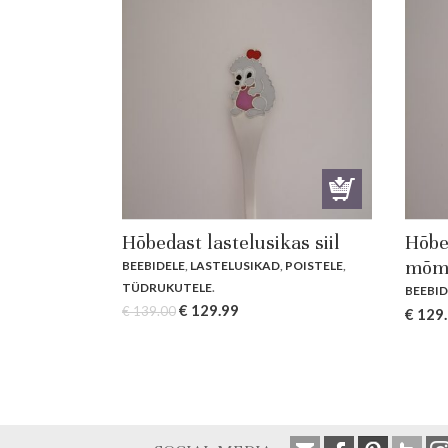
Hõbedast lastelusikas siil
Hõbe
mõm
BEEBIDELE
,
LASTELUSIKAD
,
POISTELE
,
TÜDRUKUTELE
.
BEEBID
Original
Current
€
129.99
€
139.00
Origin
€
129
price
price
price
was:
is:
was:
€ 139.00.
€ 129.99.
€ 139.