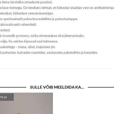
a tema tervislike omaduste poolest.
vastase toimega. On kindlaks tehtud, et hõbedat sisaldav vesi on antibakteriaa
belusikat, hõbedast veevärskendajat.
es spetsiaalseid puhastusvedelikke ja puhastuslappe.
ta abrassiivseid vahendeid.
kestest.
ub loomulik protsess, mida nimetatakse oksüdeerumiseks.
välja. Ka seistes kipuvad nad tuhmuma.
inetega – muna, sibul, majonees jm.
 puhastes, kuivades ruumides, vastavates pakendites ja karpides.
SULLE VÕIB MEELDIDA KA…
TSAS