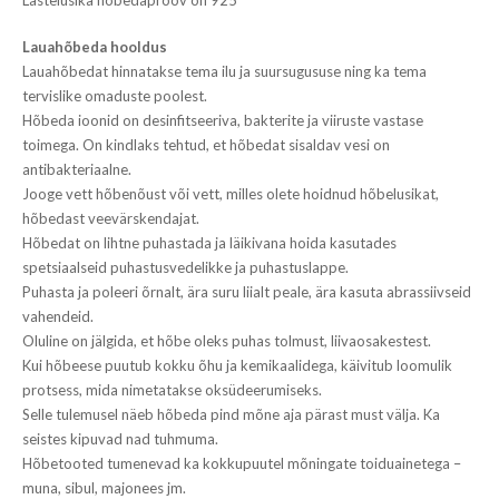
Lauahõbeda hooldus
Lauahõbedat hinnatakse tema ilu ja suursugususe ning ka tema
tervislike omaduste poolest.
Hõbeda ioonid on desinfitseeriva, bakterite ja viiruste vastase
toimega. On kindlaks tehtud, et hõbedat sisaldav vesi on
antibakteriaalne.
Jooge vett hõbenõust või vett, milles olete hoidnud hõbelusikat,
hõbedast veevärskendajat.
Hõbedat on lihtne puhastada ja läikivana hoida kasutades
spetsiaalseid puhastusvedelikke ja puhastuslappe.
Puhasta ja poleeri õrnalt, ära suru liialt peale, ära kasuta abrassiivseid
vahendeid.
Oluline on jälgida, et hõbe oleks puhas tolmust, liivaosakestest.
Kui hõbeese puutub kokku õhu ja kemikaalidega, käivitub loomulik
protsess, mida nimetatakse oksüdeerumiseks.
Selle tulemusel näeb hõbeda pind mõne aja pärast must välja. Ka
seistes kipuvad nad tuhmuma.
Hõbetooted tumenevad ka kokkupuutel mõningate toiduainetega –
muna, sibul, majonees jm.