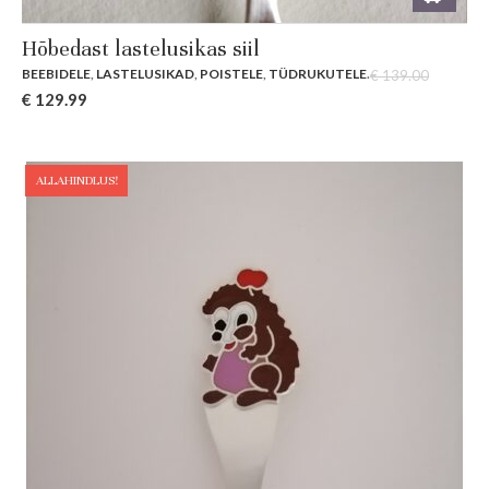
Hõbedast lastelusikas siil
BEEBIDELE
,
LASTELUSIKAD
,
POISTELE
,
TÜDRUKUTELE
.
€
139.00
Original
Current
€
129.99
price
price
was:
is:
€ 139.00.
€ 129.99.
ALLAHINDLUS!