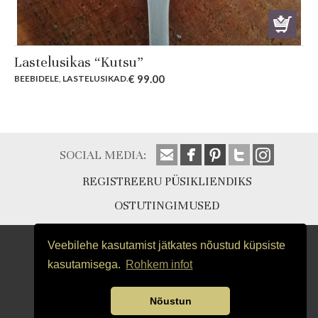
Lastelusikas “Kutsu”
€
99.00
BEEBIDELE
,
LASTELUSIKAD
.
SOCIAL MEDIA:
REGISTREERU PÜSIKLIENDIKS
OSTUTINGIMUSED
Veebilehe kasutamist jätkates nõustud küpsiste
kasutamisega.
Rohkem infot
Nõustun