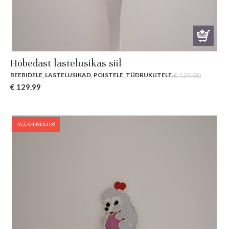
Hõbedast lastelusikas siil
BEEBIDELE
,
LASTELUSIKAD
,
POISTELE
,
TÜDRUKUTELE
.
€
139.00
Original
Current
€
129.99
price
price
was:
is:
€ 139.00.
€ 129.99.
ALLAHINDLUS!