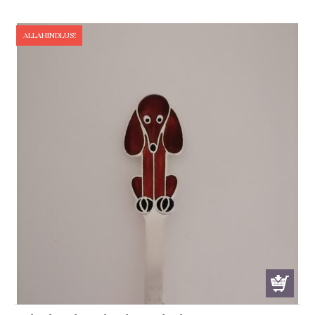
was:
is:
€ 139.00.
€ 129.99.
ALLAHINDLUS!