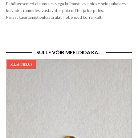
Et hõbeesemed ei tumeneks ega kriimustuks, hoidke neid puhastes,
kuivades ruumides, vastavates pakendites ja karpides.
Pärast kasutamist puhasta alati hõbenõud korralikult.
SULLE VÕIB MEELDIDA KA…
ALLAHINDLUS!