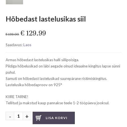
Hõbedast lastelusikas siil
Original
Current
€
129.99
€
139.00
price
price
Saadavus:
Laos
was:
is:
€ 139.00.
€ 129.99.
Armas hõbedast lastelusikas halli siilipoisiga.
Pildiga hõbelusikad on läbi aegade olnud ideaalne kingitus lapse sünni
puhul.
Samuti on hõbedast lastelusikad suurepärane ristimiskingitus.
Lastelusika hõbedaproov on 925°
KIIRE TARNE!
Tellitud ja makstud kaup pannakse teele 1-2 tööpäeva jooksul.
Hõbedast
LISA KORVI
lastelusikas
siil