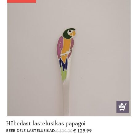
Hõbedast lastelusikas papagoi
Original
Current
€
129.99
BEEBIDELE
,
LASTELUSIKAD
.
€
139.00
price
price