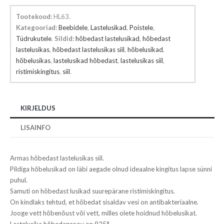
kogus
Tootekood:
HL63
.
Kategooriad:
Beebidele
,
Lastelusikad
,
Poistele
,
Tüdrukutele
.
Sildid:
hõbedast lastelusikad
,
hõbedast
lastelusikas
,
hõbedast lastelusikas siil
,
hõbelusikad
,
hõbelusikas
,
lastelusikad hõbedast
,
lastelusikas siil
,
ristimiskingitus
,
siil
.
KIRJELDUS
LISAINFO
Armas hõbedast lastelusikas siil.
Pildiga hõbelusikad on läbi aegade olnud ideaalne kingitus lapse sünni
puhul.
Samuti on hõbedast lusikad suurepärane ristimiskingitus.
On kindlaks tehtud, et hõbedat sisaldav vesi on antibakteriaalne.
Jooge vett hõbenõust või vett, milles olete hoidnud hõbelusikat.
Lastelusika hõbedaproov on 925°