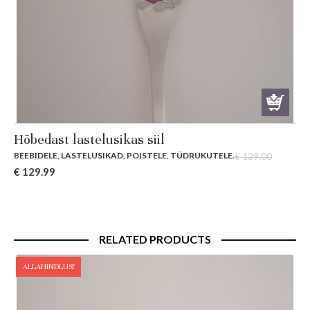
Hõbedast lastelusikas siil
BEEBIDELE
,
LASTELUSIKAD
,
POISTELE
,
TÜDRUKUTELE
.
€
139.00
Original
Current
€
129.99
price
price
was:
is:
€ 139.00.
€ 129.99.
RELATED PRODUCTS
ALLAHINDLUS!