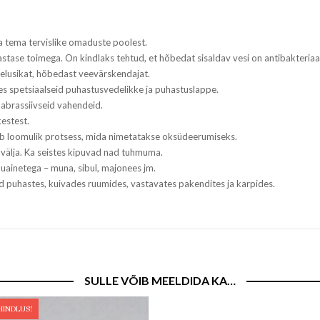
a tema tervislike omaduste poolest.
vastase toimega. On kindlaks tehtud, et hõbedat sisaldav vesi on antibakteriaa
belusikat, hõbedast veevärskendajat.
es spetsiaalseid puhastusvedelikke ja puhastuslappe.
ta abrassiivseid vahendeid.
kestest.
ub loomulik protsess, mida nimetatakse oksüdeerumiseks.
välja. Ka seistes kipuvad nad tuhmuma.
inetega – muna, sibul, majonees jm.
 puhastes, kuivades ruumides, vastavates pakendites ja karpides.
SULLE VÕIB MEELDIDA KA…
HINDLUS!