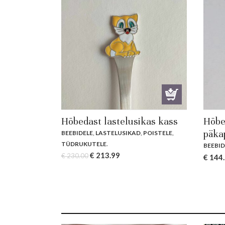
Hõbedast lastelusikas kass
Hõbe
päka
BEEBIDELE
,
LASTELUSIKAD
,
POISTELE
,
TÜDRUKUTELE
.
BEEBID
Original
Current
€
213.99
€
230.00
Origin
€
144
price
price
price
was:
is:
was:
€ 230.00.
€ 213.99.
€ 155.