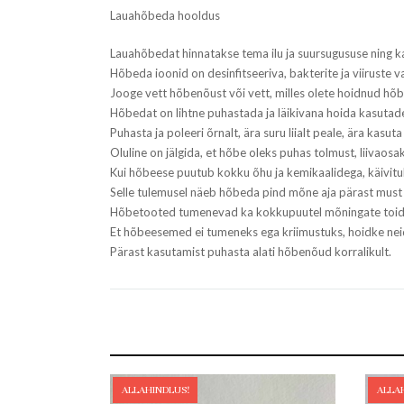
Lauahõbeda hooldus
Lauahõbedat hinnatakse tema ilu ja suursugususe ning k
Hõbeda ioonid on desinfitseeriva, bakterite ja viiruste 
Jooge vett hõbenõust või vett, milles olete hoidnud hõ
Hõbedat on lihtne puhastada ja läikivana hoida kasutad
Puhasta ja poleeri õrnalt, ära suru liialt peale, ära kasu
Oluline on jälgida, et hõbe oleks puhas tolmust, liivaosa
Kui hõbeese puutub kokku õhu ja kemikaalidega, käivit
Selle tulemusel näeb hõbeda pind mõne aja pärast must 
Hõbetooted tumenevad ka kokkupuutel mõningate toidua
Et hõbeesemed ei tumeneks ega kriimustuks, hoidke neid
Pärast kasutamist puhasta alati hõbenõud korralikult.
ALLAHINDLUS!
ALLA