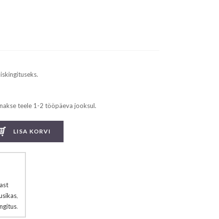
iskingituseks.
nakse teele 1-2 tööpäeva jooksul.
LISA KORVI
ast
usikas
,
ingitus
.