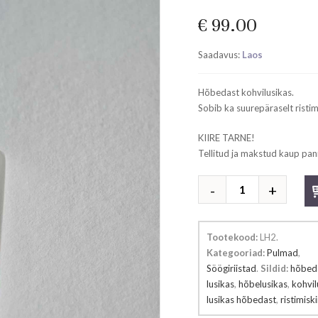
€
99.00
Saadavus:
Laos
Hõbedast kohvilusikas.
Sobib ka suurepäraselt ristim
KIIRE TARNE!
Tellitud ja makstud kaup pan
Hõbedast
lusikas
kogus
Tootekood:
LH2
.
Kategooriad:
Pulmad
,
Söögiriistad
.
Sildid:
hõbed
lusikas
,
hõbelusikas
,
kohvil
lusikas hõbedast
,
ristimisk