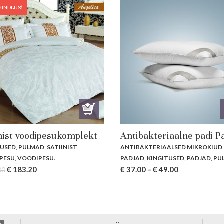
HINDLUS!
inist voodipesukomplekt
Antibakteriaalne padi Pa
TUSED
,
PULMAD
,
SATIINIST
ANTIBAKTERIAALSED MIKROKIUD
PESU
,
VOODIPESU
.
PADJAD
,
KINGITUSED
,
PADJAD
,
PU
Original
Current
€
183.20
€
37.00
–
€
49.00
00
price
price
was:
is:
€ 229.00.
€ 183.20.