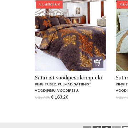
ALLAHINDLUS!
ALLA
Satiinist voodipesukomplekt
Sati
KINGITUSED
,
PULMAD
,
SATIINIST
KINGI
VOODIPESU
,
VOODIPESU
.
VOODI
Original
Current
€
183.20
€
229.00
€
229.
price
price
was:
is:
€ 229.00.
€ 183.20.