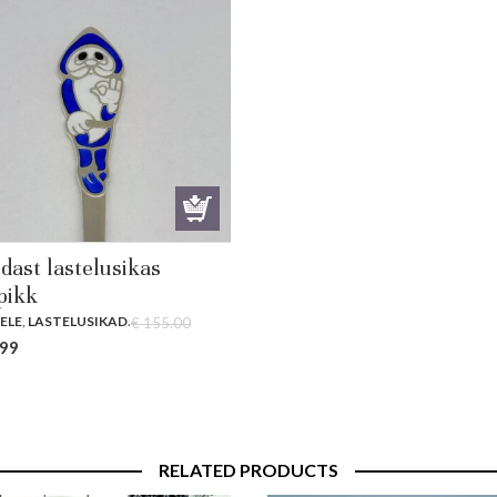
dast lastelusikas
pikk
ELE
,
LASTELUSIKAD
.
€
155.00
al
Current
.99
price
is:
00.
€ 144.99.
RELATED PRODUCTS