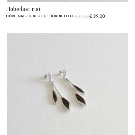
Hõbedast rist
Original
Current
€
39.00
HÕBE
,
NAISED
,
RISTID
,
TÜDRUKUTELE
.
€
47.00
price
price
was:
is:
€ 47.00.
€ 39.00.