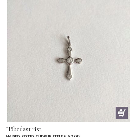
Hõbedast rist
€
50.00
NAISED
,
RISTID
,
TÜDRUKUTELE
.