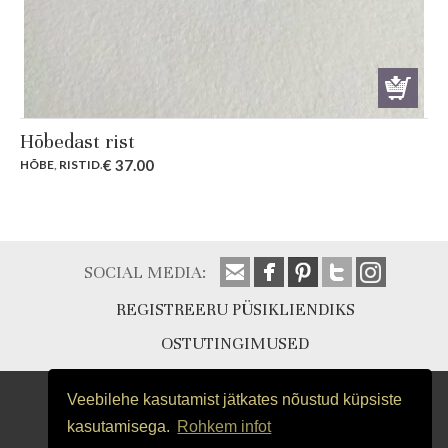
Hõbedast rist
€
37.00
HÕBE
,
RISTID
.
SOCIAL MEDIA:
REGISTREERU PÜSIKLIENDIKS
OSTUTINGIMUSED
Veebilehe kasutamist jätkates nõustud küpsiste
kasutamisega.
Rohkem infot