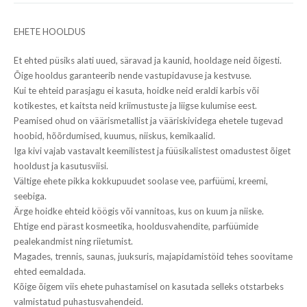
EHETE HOOLDUS
Et ehted püsiks alati uued, säravad ja kaunid, hooldage neid õigesti.
Õige hooldus garanteerib nende vastupidavuse ja kestvuse.
Kui te ehteid parasjagu ei kasuta, hoidke neid eraldi karbis või
kotikestes, et kaitsta neid kriimustuste ja liigse kulumise eest.
Peamised ohud on väärismetallist ja vääriskividega ehetele tugevad
hoobid, hõõrdumised, kuumus, niiskus, kemikaalid.
Iga kivi vajab vastavalt keemilistest ja füüsikalistest omadustest õiget
hooldust ja kasutusviisi.
Vältige ehete pikka kokkupuudet soolase vee, parfüümi, kreemi,
seebiga.
Ärge hoidke ehteid köögis või vannitoas, kus on kuum ja niiske.
Ehtige end pärast kosmeetika, hooldusvahendite, parfüümide
pealekandmist ning riietumist.
Magades, trennis, saunas, juuksuris, majapidamistöid tehes soovitame
ehted eemaldada.
Kõige õigem viis ehete puhastamisel on kasutada selleks otstarbeks
valmistatud puhastusvahendeid.