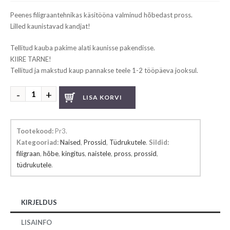
Peenes filigraantehnikas käsitööna valminud hõbedast pross.
Lilled kaunistavad kandjat!
Tellitud kauba pakime alati kaunisse pakendisse.
KIIRE TARNE!
Tellitud ja makstud kaup pannakse teele 1-2 tööpäeva jooksul.
Hõbedast
LISA KORVI
pross
kogus
Tootekood:
Pr3
.
Kategooriad:
Naised
,
Prossid
,
Tüdrukutele
.
Sildid:
filigraan
,
hõbe
,
kingitus
,
naistele
,
pross
,
prossid
,
tüdrukutele
.
KIRJELDUS
LISAINFO