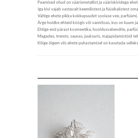
Peamised ohud on väärismetallist ja vääriskividega ehe
Iga kivi vajab vastavalt keemilistest ja füüsikalistest om
Vältige ehete pikka kokkupuudet soolase vee, parfüümi,
Ärge hoidke ehteid köögis või vannitoas, kus on kuum ja 
Ehtige end pärast kosmeetika, hooldusvahendite, parfüü
Magades, trennis, saunas, juuksuris, majapidamistöid 
Kõige õigem viis ehete puhastamisel on kasutada selle