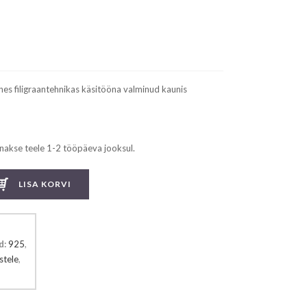
nes filigraantehnikas käsitööna valminud kaunis
nakse teele 1-2 tööpäeva jooksul.
LISA KORVI
d:
925
,
stele
,