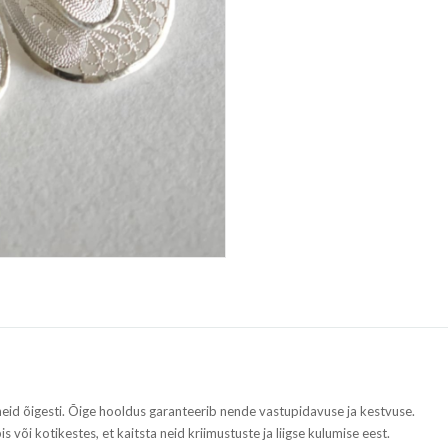
 neid õigesti. Õige hooldus garanteerib nende vastupidavuse ja kestvuse.
s või kotikestes, et kaitsta neid kriimustuste ja liigse kulumise eest.