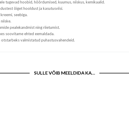
tele tugevad hoobid, hõõrdumised, kuumus, niiskus, kemikaalid.
adustest õiget hooldust ja kasutusviisi.
 kreemi, seebiga.
niiske.
mide pealekandmist ning riietumist.
tehes soovitame ehted eemaldada.
ks otstarbeks valmistatud puhastusvahendeid.
SULLE VÕIB MEELDIDA KA…