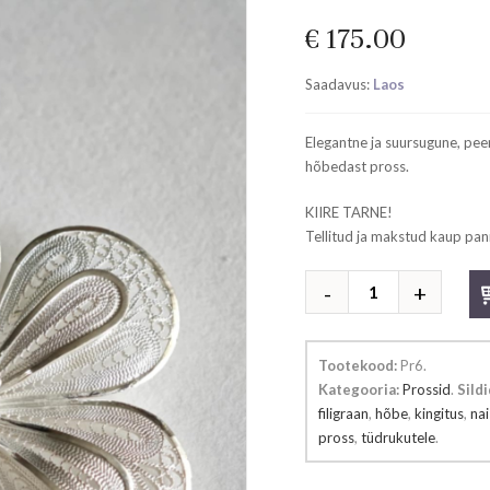
€
175.00
Saadavus:
Laos
Elegantne ja suursugune, pee
hõbedast pross.
KIIRE TARNE!
Tellitud ja makstud kaup pan
Hõbedast
pross
kogus
Tootekood:
Pr6
.
Kategooria:
Prossid
.
Sildi
filigraan
,
hõbe
,
kingitus
,
nai
pross
,
tüdrukutele
.