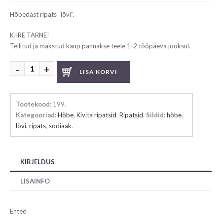
Hõbedast ripats “lõvi”.
KIIRE TARNE!
Tellitud ja makstud kaup pannakse teele 1-2 tööpäeva jooksul.
Tähtkuju
LISA KORVI
ripats
lõvi
kogus
Tootekood:
199
.
Kategooriad:
Hõbe
,
Kivita ripatsid
,
Ripatsid
.
Sildid:
hõbe
,
lõvi
,
ripats
,
sodiaak
.
KIRJELDUS
LISAINFO
Ehted