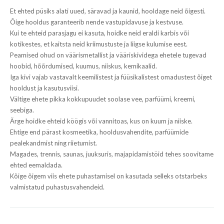
Et ehted püsiks alati uued, säravad ja kaunid, hooldage neid õigesti.
Õige hooldus garanteerib nende vastupidavuse ja kestvuse.
Kui te ehteid parasjagu ei kasuta, hoidke neid eraldi karbis või
kotikestes, et kaitsta neid kriimustuste ja liigse kulumise eest.
Peamised ohud on väärismetallist ja vääriskividega ehetele tugevad
hoobid, hõõrdumised, kuumus, niiskus, kemikaalid.
Iga kivi vajab vastavalt keemilistest ja füüsikalistest omadustest õiget
hooldust ja kasutusviisi.
Vältige ehete pikka kokkupuudet soolase vee, parfüümi, kreemi,
seebiga.
Ärge hoidke ehteid köögis või vannitoas, kus on kuum ja niiske.
Ehtige end pärast kosmeetika, hooldusvahendite, parfüümide
pealekandmist ning riietumist.
Magades, trennis, saunas, juuksuris, majapidamistöid tehes soovitame
ehted eemaldada.
Kõige õigem viis ehete puhastamisel on kasutada selleks otstarbeks
valmistatud puhastusvahendeid.