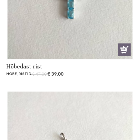
Hõbedast rist
Original
Current
€
39.00
HÕBE
,
RISTID
.
€
47.00
price
price
was:
is:
€ 47.00.
€ 39.00.