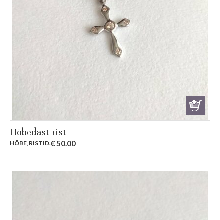
Hõbedast rist
€
50.00
HÕBE
,
RISTID
.