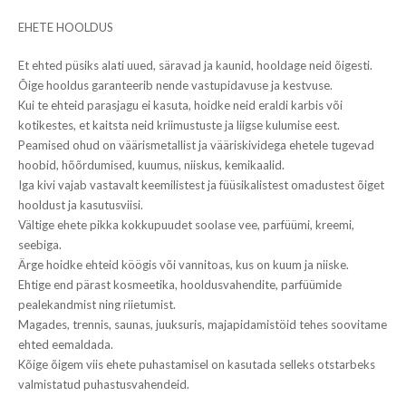
EHETE HOOLDUS
Et ehted püsiks alati uued, säravad ja kaunid, hooldage neid õigesti.
Õige hooldus garanteerib nende vastupidavuse ja kestvuse.
Kui te ehteid parasjagu ei kasuta, hoidke neid eraldi karbis või
kotikestes, et kaitsta neid kriimustuste ja liigse kulumise eest.
Peamised ohud on väärismetallist ja vääriskividega ehetele tugevad
hoobid, hõõrdumised, kuumus, niiskus, kemikaalid.
Iga kivi vajab vastavalt keemilistest ja füüsikalistest omadustest õiget
hooldust ja kasutusviisi.
Vältige ehete pikka kokkupuudet soolase vee, parfüümi, kreemi,
seebiga.
Ärge hoidke ehteid köögis või vannitoas, kus on kuum ja niiske.
Ehtige end pärast kosmeetika, hooldusvahendite, parfüümide
pealekandmist ning riietumist.
Magades, trennis, saunas, juuksuris, majapidamistöid tehes soovitame
ehted eemaldada.
Kõige õigem viis ehete puhastamisel on kasutada selleks otstarbeks
valmistatud puhastusvahendeid.