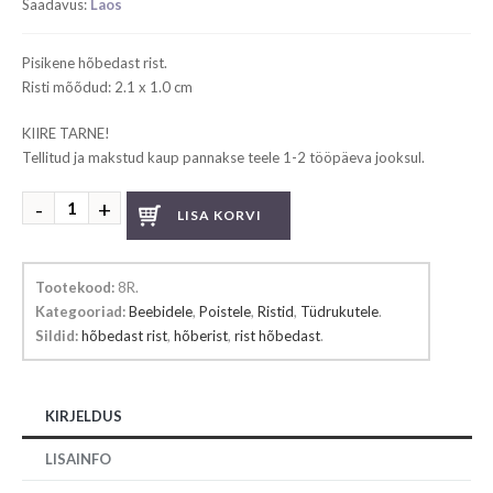
Saadavus:
Laos
Pisikene hõbedast rist.
Risti mõõdud: 2.1 x 1.0 cm
KIIRE TARNE!
Tellitud ja makstud kaup pannakse teele 1-2 tööpäeva jooksul.
Hõbedast
LISA KORVI
rist
kogus
Tootekood:
8R
.
Kategooriad:
Beebidele
,
Poistele
,
Ristid
,
Tüdrukutele
.
Sildid:
hõbedast rist
,
hõberist
,
rist hõbedast
.
KIRJELDUS
LISAINFO