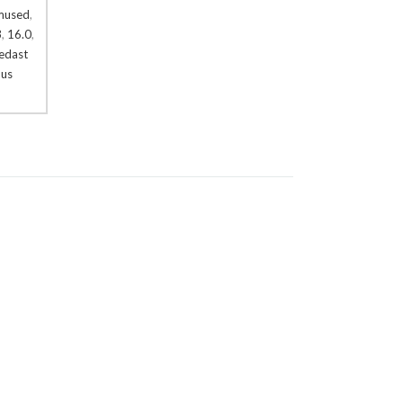
mused
,
3
,
16.0
,
edast
us