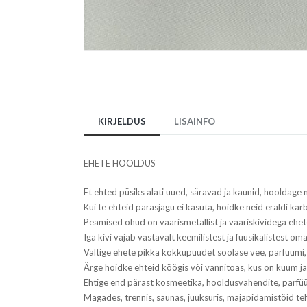
KIRJELDUS
LISAINFO
EHETE HOOLDUS
Et ehted püsiks alati uued, säravad ja kaunid, hooldage
Kui te ehteid parasjagu ei kasuta, hoidke neid eraldi karbi
Peamised ohud on väärismetallist ja vääriskividega ehe
Iga kivi vajab vastavalt keemilistest ja füüsikalistest om
Vältige ehete pikka kokkupuudet soolase vee, parfüümi,
Ärge hoidke ehteid köögis või vannitoas, kus on kuum ja 
Ehtige end pärast kosmeetika, hooldusvahendite, parfüü
Magades, trennis, saunas, juuksuris, majapidamistöid 