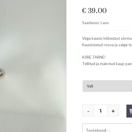
€
39.00
Saadavus:
Laos
Väga kaunis hõbedast sõrmu
Kaunistatud roosa ja valge ts
KIIRE TARNE!
Tellitud ja makstud kaup pan
Hõbedast
sõrmus
kogus
Tootekood:
-
.