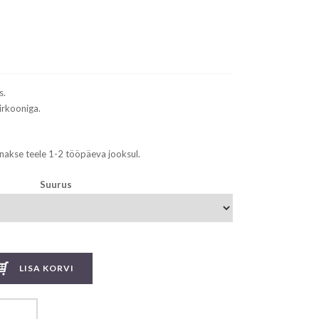
s.
irkooniga.
nakse teele 1-2 tööpäeva jooksul.
Suurus
LISA KORVI