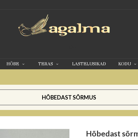
0
HÕBE
TERAS
LASTELUSIKAD
KODU
HÕBEDAST SÕRMUS
Hõbedast sõr