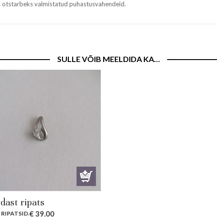
ks otstarbeks valmistatud puhastusvahendeid.
SULLE VÕIB MEELDIDA KA…
dast ripats
€
39.00
 RIPATSID
.