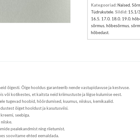
Kategooriad:
Naised
,
Sõr
Tüdrukutele
.
Sildid:
15.1/
16.5
,
17.0
,
18.0
,
19.0
,
hõb
sõrmus
,
hõbesõrmus
,
sõrm
hõbedast
.
 neid õigesti. Õige hooldus garanteerib nende vastupidavuse ja kestvuse.
s või kotikestes, et kaitsta neid kriimustuste ja liigse kulumise eest.
tele tugevad hoobid, hõõrdumised, kuumus, niiskus, kemikaalid.
adustest õiget hooldust ja kasutusviisi.
 kreemi, seebiga.
niiske.
mide pealekandmist ning riietumist.
tehes soovitame ehted eemaldada.