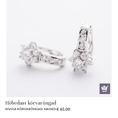
Hõbedast kõrvarõngad
€
65.00
KIVIGA KÕRVARÕNGAD
,
NAISED
.