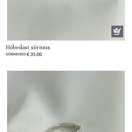
Hõbedast sõrmus
€
35.00
SÕRMUSED
.