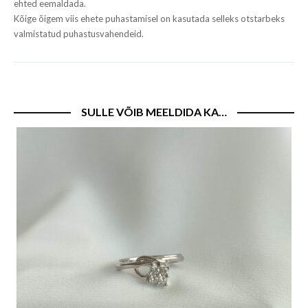
ehted eemaldada.
Kõige õigem viis ehete puhastamisel on kasutada selleks otstarbeks
valmistatud puhastusvahendeid.
SULLE VÕIB MEELDIDA KA…