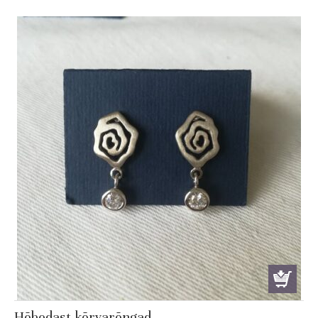
Hõbedast kõrvarõngad