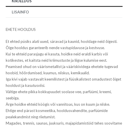
KIRJELDUS
LISAINFO
EHETE HOOLDUS
Et ehted püsiks alati uued, säravad ja kaunid, hooldage neid õigesti.
Õige hooldus garanteerib nende vastupidavuse ja kestvuse.
Kui te ehteid parasjagu ei kasuta, hoidke neid eraldi karbis või
kotikestes, et kaitsta neid kriimustuste ja liigse kulumise eest.
Peamised ohud on väärismetallist ja vääriskividega ehetele tugevad
hoobid, hõõrdumised, kuumus, niiskus, kemikaalid.
Iga kivi vajab vastavalt keemilistest ja füüsikalistest omadustest õiget
hooldust ja kasutusviisi.
Vältige ehete pikka kokkupuudet soolase vee, parfüümi, kreemi,
seebiga.
Ärge hoidke ehteid köögis või vannitoas, kus on kuum ja niiske.
Ehtige end pärast kosmeetika, hooldusvahendite, parfüümide
pealekandmist ning riietumist.
Magades, trennis, saunas, juuksuris, majapidamistöid tehes soovitame