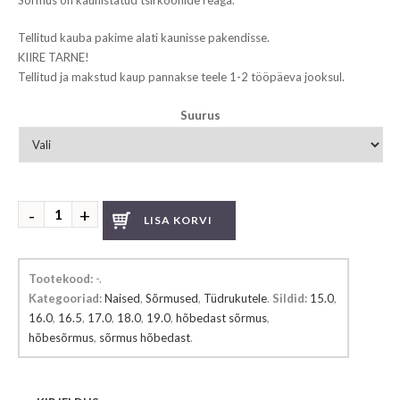
Sõrmus on kaunistatud tsirkoonide reaga.
Tellitud kauba pakime alati kaunisse pakendisse.
KIIRE TARNE!
Tellitud ja makstud kaup pannakse teele 1-2 tööpäeva jooksul.
Suurus
Hõbedast
LISA KORVI
sõrmus
kogus
Tootekood:
-
.
Kategooriad:
Naised
,
Sõrmused
,
Tüdrukutele
.
Sildid:
15.0
,
16.0
,
16.5
,
17.0
,
18.0
,
19.0
,
hõbedast sõrmus
,
hõbesõrmus
,
sõrmus hõbedast
.