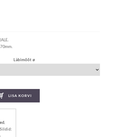
rrent
ce
9.00.
RALE.
a 70mm.
Läbimõõt ø
LISA KORVI
sed
,
Sildid:
e
.