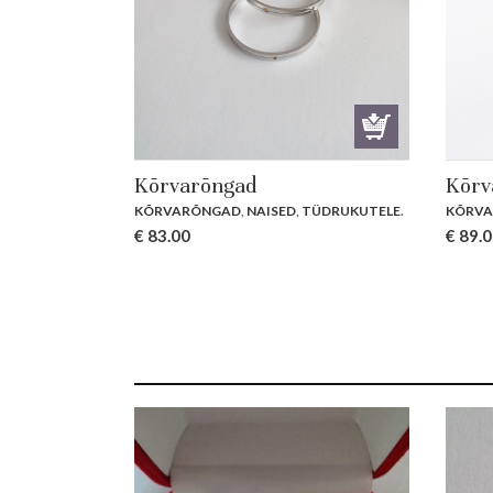
Kõrvarõngad
Kõrv
KÕRVARÕNGAD
,
NAISED
,
TÜDRUKUTELE
.
KÕRV
€
83.00
€
89.0