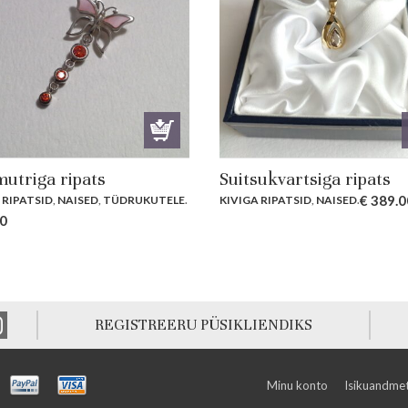
mutriga ripats
Suitsukvartsiga ripats
€
389.0
 RIPATSID
,
NAISED
,
TÜDRUKUTELE
.
KIVIGA RIPATSID
,
NAISED
.
0
REGISTREERU PÜSIKLIENDIKS
Minu konto
Isikuandmet