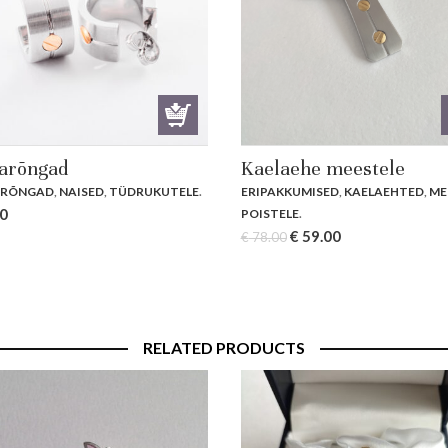
arõngad
Kaelaehe meestele
ARÕNGAD
,
NAISED
,
TÜDRUKUTELE
.
ERIPAKKUMISED
,
KAELAEHTED
,
ME
0
POISTELE
.
Original
Current
€
59.00
€
78.00
price
price
was:
is:
€ 78.00.
€ 59.00.
RELATED PRODUCTS