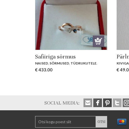
Safiiriga sõrmus
Pärl
NAISED
,
SÕRMUSED
,
TÜDRUKUTELE
.
KIVIGA
€
433.00
€
49.0
SOCIAL MEDIA: