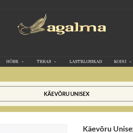
0
HÕBE
TERAS
LASTELUSIKAD
KODU
KÄEVÕRU UNISEX
Käevõru Unise