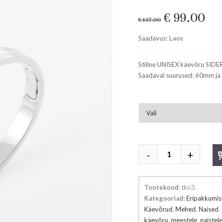
Original
Cu
€
99.00
€
137.00
price
pri
Saadavus:
Laos
was:
is:
€ 137.00.
€ 9
Stiilne UNISEX käevõru SIDE
Saadaval suurused: 60mm j
Käevõru
Unisex
kogus
Tootekood:
tkv3
.
Kategooriad:
Eripakkumi
Käevõrud
,
Mehed
,
Naised
.
käevõru
,
meestele
,
naistel