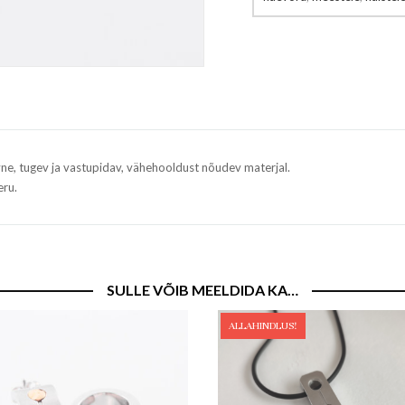
 tugev ja vastupidav, vähehooldust nõudev materjal.
eru.
SULLE VÕIB MEELDIDA KA…
ALLAHINDLUS!