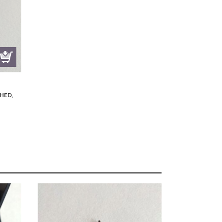
HED
,