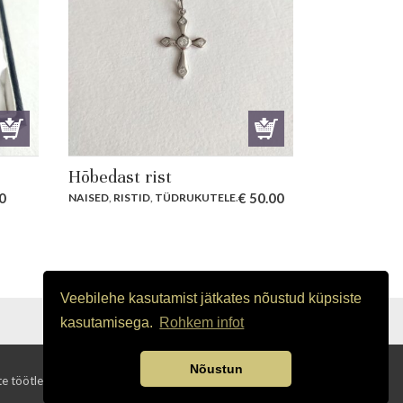
Hõbedast rist
0
€
50.00
NAISED
,
RISTID
,
TÜDRUKUTELE
.
Veebilehe kasutamist jätkates nõustud küpsiste
OSTUTINGIMUSED
kasutamisega.
Rohkem infot
Nõustun
e töötlemine
Pood
Ostukorv
Privaatsuspoliitika