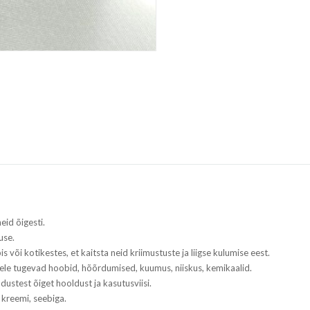
eid õigesti.
use.
s või kotikestes, et kaitsta neid kriimustuste ja liigse kulumise eest.
tele tugevad hoobid, hõõrdumised, kuumus, niiskus, kemikaalid.
adustest õiget hooldust ja kasutusviisi.
 kreemi, seebiga.