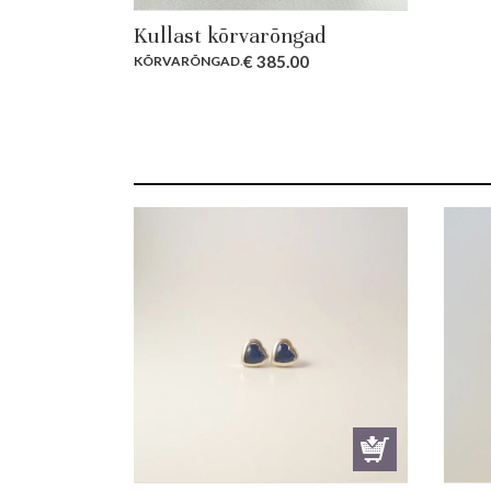
Kullast kõrvarõngad
€
385.00
KÕRVARÕNGAD
.