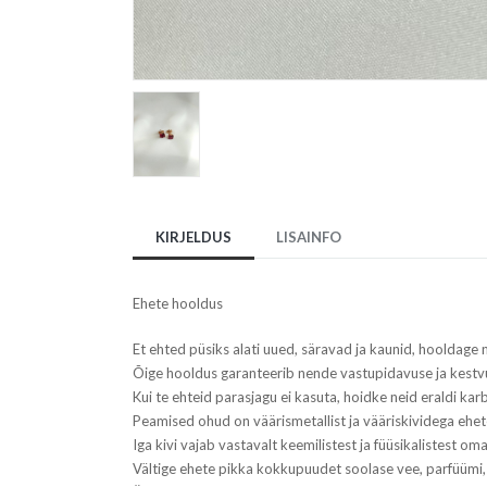
KIRJELDUS
LISAINFO
Ehete hooldus
Et ehted püsiks alati uued, säravad ja kaunid, hooldage n
Õige hooldus garanteerib nende vastupidavuse ja kestv
Kui te ehteid parasjagu ei kasuta, hoidke neid eraldi karbi
Peamised ohud on väärismetallist ja vääriskividega ehe
Iga kivi vajab vastavalt keemilistest ja füüsikalistest om
Vältige ehete pikka kokkupuudet soolase vee, parfüümi,