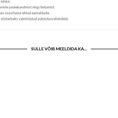
niiske.
mide pealekandmist ning riietumist.
tehes soovitame ehted eemaldada.
ks otstarbeks valmistatud puhastusvahendeid.
SULLE VÕIB MEELDIDA KA…