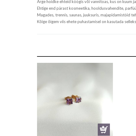
Ärge hoidke ehteid köögis või vannitoas, kus on kuum ja 
Ehtige end pärast kosmeetika, hooldusvahendite, parfüü
Magades, trennis, saunas, juuksuris, majapidamistöid 
Kõige õigem viis ehete puhastamisel on kasutada selle