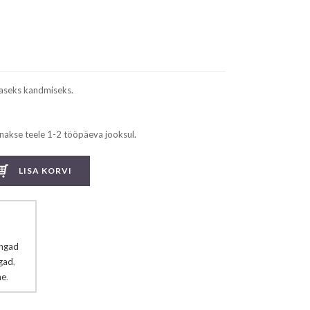
aseks kandmiseks.
nakse teele 1-2 tööpäeva jooksul.
LISA KORVI
ngad
gad
,
ne
.