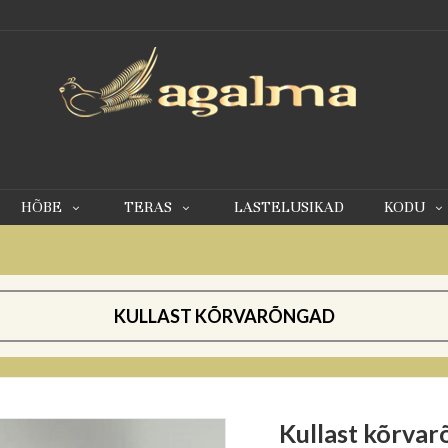
0
HÕBE
TERAS
LASTELUSIKAD
KODU
KULLAST KÕRVARÕNGAD
Kullast kõrva