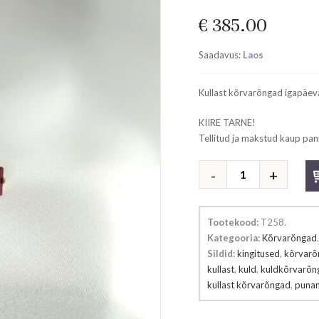
€
385.00
Saadavus:
Laos
Kullast kõrvarõngad igapäev
KIIRE TARNE!
Tellitud ja makstud kaup pan
Kullast
kõrvarõngad
kogus
Tootekood:
T258
.
Kategooria:
Kõrvarõngad
.
Sildid:
kingitused
,
kõrvarõ
kullast
,
kuld
,
kuldkõrvarõn
kullast kõrvarõngad
,
puna