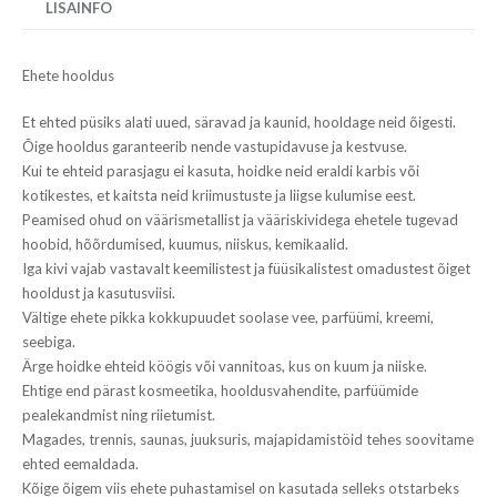
LISAINFO
Ehete hooldus
Et ehted püsiks alati uued, säravad ja kaunid, hooldage neid õigesti.
Õige hooldus garanteerib nende vastupidavuse ja kestvuse.
Kui te ehteid parasjagu ei kasuta, hoidke neid eraldi karbis või
kotikestes, et kaitsta neid kriimustuste ja liigse kulumise eest.
Peamised ohud on väärismetallist ja vääriskividega ehetele tugevad
hoobid, hõõrdumised, kuumus, niiskus, kemikaalid.
Iga kivi vajab vastavalt keemilistest ja füüsikalistest omadustest õiget
hooldust ja kasutusviisi.
Vältige ehete pikka kokkupuudet soolase vee, parfüümi, kreemi,
seebiga.
Ärge hoidke ehteid köögis või vannitoas, kus on kuum ja niiske.
Ehtige end pärast kosmeetika, hooldusvahendite, parfüümide
pealekandmist ning riietumist.
Magades, trennis, saunas, juuksuris, majapidamistöid tehes soovitame
ehted eemaldada.
Kõige õigem viis ehete puhastamisel on kasutada selleks otstarbeks