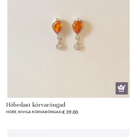
Hõbedast kõrvarõngad
€
39.00
HÕBE
,
KIVIGA KÕRVARÕNGAD
.