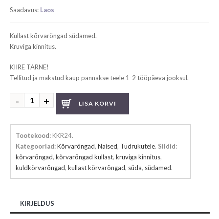
Saadavus:
Laos
Kullast kõrvarõngad südamed.
Kruviga kinnitus.
KIIRE TARNE!
Tellitud ja makstud kaup pannakse teele 1-2 tööpäeva jooksul.
Kullast
LISA KORVI
kõrvarõngad
kogus
Tootekood:
KKR24
.
Kategooriad:
Kõrvarõngad
,
Naised
,
Tüdrukutele
.
Sildid:
kõrvarõngad
,
kõrvarõngad kullast
,
kruviga kinnitus
,
kuldkõrvarõngad
,
kullast kõrvarõngad
,
süda
,
südamed
.
KIRJELDUS