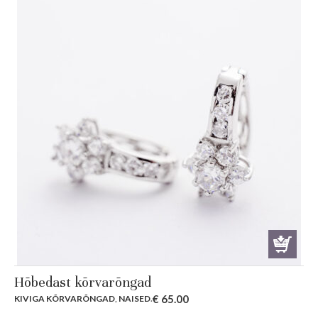
Hõbedast kõrvarõngad
€
65.00
KIVIGA KÕRVARÕNGAD
,
NAISED
.