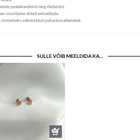
mide pealekandmist ning riietumist.
tehes soovitame ehted eemaldada.
ks otstarbeks valmistatud puhastusvahendeid.
SULLE VÕIB MEELDIDA KA…