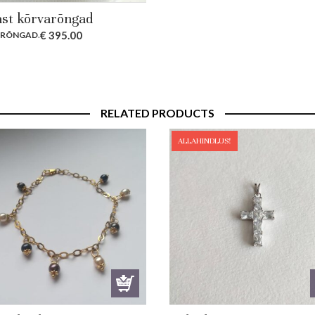
ast kõrvarõngad
€
395.00
ARÕNGAD
.
RELATED PRODUCTS
ALLAHINDLUS!