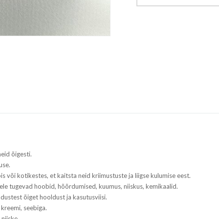
eid õigesti.
use.
s või kotikestes, et kaitsta neid kriimustuste ja liigse kulumise eest.
tele tugevad hoobid, hõõrdumised, kuumus, niiskus, kemikaalid.
adustest õiget hooldust ja kasutusviisi.
 kreemi, seebiga.
niiske.