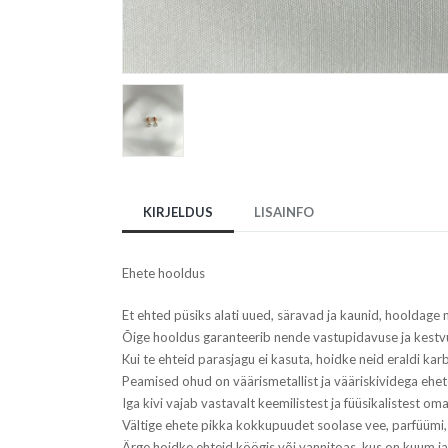
KIRJELDUS
LISAINFO
Ehete hooldus
Et ehted püsiks alati uued, säravad ja kaunid, hooldage n
Õige hooldus garanteerib nende vastupidavuse ja kestv
Kui te ehteid parasjagu ei kasuta, hoidke neid eraldi karbi
Peamised ohud on väärismetallist ja vääriskividega ehe
Iga kivi vajab vastavalt keemilistest ja füüsikalistest om
Vältige ehete pikka kokkupuudet soolase vee, parfüümi,
Ärge hoidke ehteid köögis või vannitoas, kus on kuum ja 