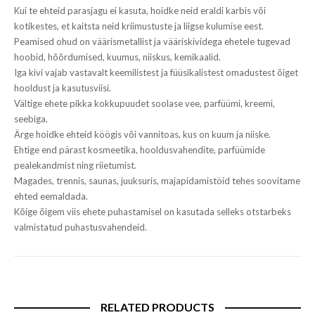
Kui te ehteid parasjagu ei kasuta, hoidke neid eraldi karbis või
kotikestes, et kaitsta neid kriimustuste ja liigse kulumise eest.
Peamised ohud on väärismetallist ja vääriskividega ehetele tugevad
hoobid, hõõrdumised, kuumus, niiskus, kemikaalid.
Iga kivi vajab vastavalt keemilistest ja füüsikalistest omadustest õiget
hooldust ja kasutusviisi.
Vältige ehete pikka kokkupuudet soolase vee, parfüümi, kreemi,
seebiga.
Ärge hoidke ehteid köögis või vannitoas, kus on kuum ja niiske.
Ehtige end pärast kosmeetika, hooldusvahendite, parfüümide
pealekandmist ning riietumist.
Magades, trennis, saunas, juuksuris, majapidamistöid tehes soovitame
ehted eemaldada.
Kõige õigem viis ehete puhastamisel on kasutada selleks otstarbeks
valmistatud puhastusvahendeid.
RELATED PRODUCTS