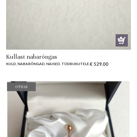
Kullast nabarõngas
€
529.00
KULD
,
NABARÕNGAD
,
NAISED
,
TÜDRUKUTELE
.
OTSAS