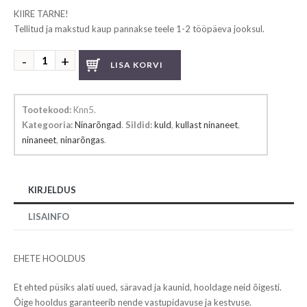
KIIRE TARNE!
Tellitud ja makstud kaup pannakse teele 1-2 tööpäeva jooksul.
Kullast
LISA KORVI
ninaneet
kogus
Tootekood:
Knn5
.
Kategooria:
Ninarõngad
.
Sildid:
kuld
,
kullast ninaneet
,
ninaneet
,
ninarõngas
.
KIRJELDUS
LISAINFO
EHETE HOOLDUS
Et ehted püsiks alati uued, säravad ja kaunid, hooldage neid õigesti.
Õige hooldus garanteerib nende vastupidavuse ja kestvuse.