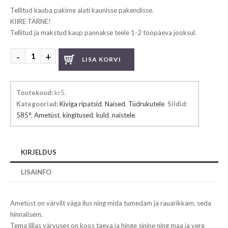
Tellitud kauba pakime alati kaunisse pakendisse.
KIIRE TARNE!
Tellitud ja makstud kaup pannakse teele 1-2 tööpäeva jooksul.
Ametüstiga
LISA KORVI
ripats
kogus
Tootekood:
kr5
.
Kategooriad:
Kiviga ripatsid
,
Naised
,
Tüdrukutele
.
Sildid:
585°
,
Ametüst
,
kingitused
,
kuld
,
naistele
.
KIRJELDUS
LISAINFO
Ametüst on värvilt väga ilus ning mida tumedam ja rauarikkam, seda
hinnalisem.
Tema lillas värvuses on koos taeva ja hinge sinine ning maa ja vere