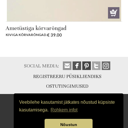
Ametüstiga kõrvarõngad
€
39.00
KIVIGA KÕRVARÕNGAD
.
SOCIAL MEDIA:
REGISTREERU PÜSIKLIENDIKS
OSTUTINGIMUSED
Veebilehe kasutamist jätkates nõustud küpsiste
kasutamisega.
Rohkem infot
Nõustun