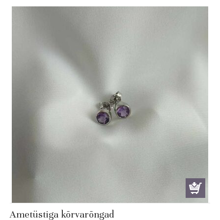
Ametüstiga kõrvarõngad