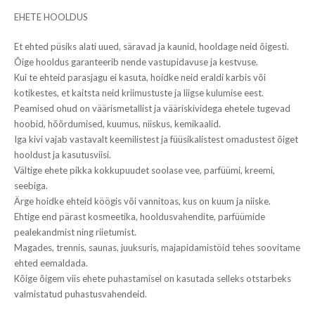
EHETE HOOLDUS
Et ehted püsiks alati uued, säravad ja kaunid, hooldage neid õigesti.
Õige hooldus garanteerib nende vastupidavuse ja kestvuse.
Kui te ehteid parasjagu ei kasuta, hoidke neid eraldi karbis või
kotikestes, et kaitsta neid kriimustuste ja liigse kulumise eest.
Peamised ohud on väärismetallist ja vääriskividega ehetele tugevad
hoobid, hõõrdumised, kuumus, niiskus, kemikaalid.
Iga kivi vajab vastavalt keemilistest ja füüsikalistest omadustest õiget
hooldust ja kasutusviisi.
Vältige ehete pikka kokkupuudet soolase vee, parfüümi, kreemi,
seebiga.
Ärge hoidke ehteid köögis või vannitoas, kus on kuum ja niiske.
Ehtige end pärast kosmeetika, hooldusvahendite, parfüümide
pealekandmist ning riietumist.
Magades, trennis, saunas, juuksuris, majapidamistöid tehes soovitame
ehted eemaldada.
Kõige õigem viis ehete puhastamisel on kasutada selleks otstarbeks
valmistatud puhastusvahendeid.