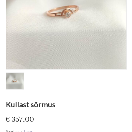
Kullast sõrmus
€
357.00
Saadavus:
Laos