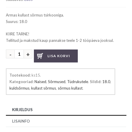
Armas kullast sõrmus tsirkooniga.
Suurus: 18.0
KIIRE TARNE!
Tellitud ja makstud kaup pannakse teele 1-2 tööpäeva jooksul.
Kullast
LISA KORVI
sõrmus
kogus
Tootekood:
ks15
.
Kategooriad:
Naised
,
Sõrmused
,
Tüdrukutele
.
Sildid:
18.0
,
kuldsõrmus
,
kullast sõrmus
,
sõrmus kullast
.
KIRJELDUS
LISAINFO