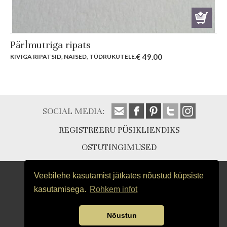
Pärlmutriga ripats
€
49.00
KIVIGA RIPATSID
,
NAISED
,
TÜDRUKUTELE
.
SOCIAL MEDIA:
REGISTREERU PÜSIKLIENDIKS
OSTUTINGIMUSED
Veebilehe kasutamist jätkates nõustud küpsiste
kasutamisega.
Rohkem infot
Nõustun