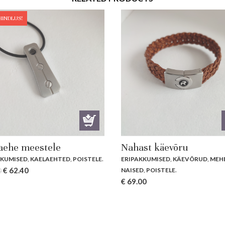
HINDLUS!
aehe meestele
Nahast käevõru
KKUMISED
,
KAELAEHTED
,
POISTELE
.
ERIPAKKUMISED
,
KÄEVÕRUD
,
MEH
Original
Current
€
62.40
NAISED
,
POISTELE
.
0
price
price
€
69.00
was:
is:
€ 78.00.
€ 62.40.