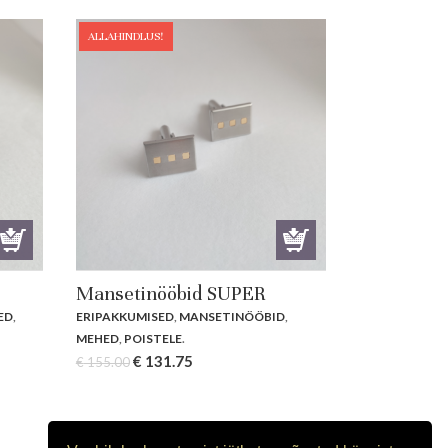
ALLAHINDLUS!
Mansetinööbid SUPER
ED
,
ERIPAKKUMISED
,
MANSETINÖÖBID
,
MEHED
,
POISTELE
.
Original
Current
€
131.75
€
155.00
price
price
was:
is:
€ 155.00.
€ 131.75.