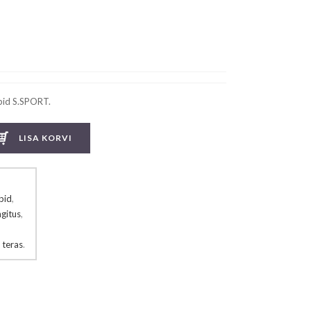
rent
ce
9.38.
öbid S.SPORT.
LISA KORVI
bid
,
ngitus
,
,
teras
.