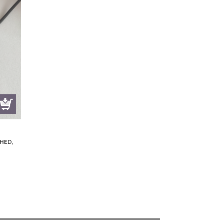
HED
,