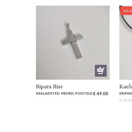
ALLA
Ripats Rist
Kael
€
49.00
KAELAEHTED
,
MEHED
,
POISTELE
.
ERIPA
€
78.0