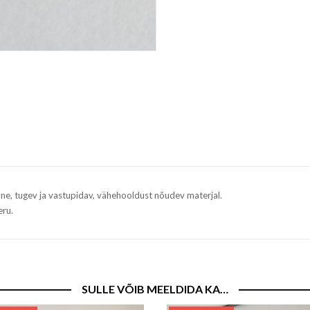
 tugev ja vastupidav, vähehooldust nõudev materjal.
eru.
SULLE VÕIB MEELDIDA KA…