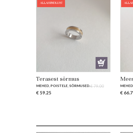
ALLAHINDLUS!
ALLA
Terasest sõrmus
Mees
MEHED
,
POISTELE
,
SÕRMUSED
.
MEHE
€
79.00
Original
Current
Origin
€
59.25
€
66.7
price
price
price
was:
is:
was:
€ 79.00.
€ 59.25.
€ 89.0