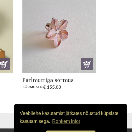
Pärlmutriga sõrmus
€
155.00
SÕRMUSED
.
Veebilehe kasutamist jätkates nõustud küpsiste
OSTUTINGIMUSED
kasutamisega.
Rohkem infot