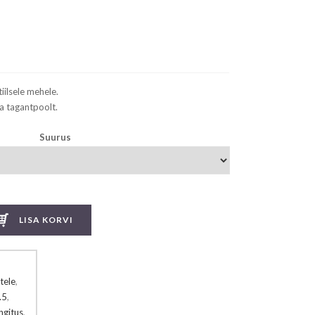
rent
e
.75.
ilsele mehele.
a tagantpoolt.
Suurus
LISA KORVI
tele
,
.5
,
ngitus
,