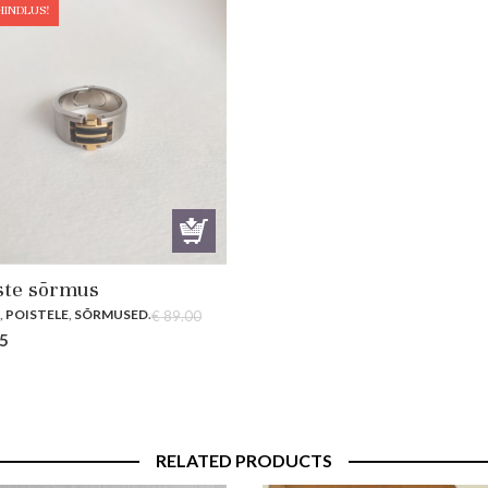
HINDLUS!
te sõrmus
D
,
POISTELE
,
SÕRMUSED
.
€
89.00
al
Current
5
price
is:
0.
€ 66.75.
RELATED PRODUCTS