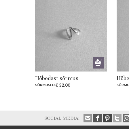
Hõbedast sõrmus
Hõbe
€
32.00
SÕRMUSED
.
SÕRMU
SOCIAL MEDIA: