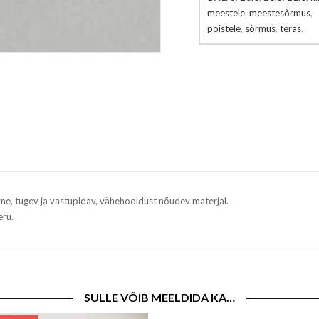
meestele
,
meestesõrmus
,
poistele
,
sõrmus
,
teras
.
 tugev ja vastupidav, vähehooldust nõudev materjal.
eru.
SULLE VÕIB MEELDIDA KA…