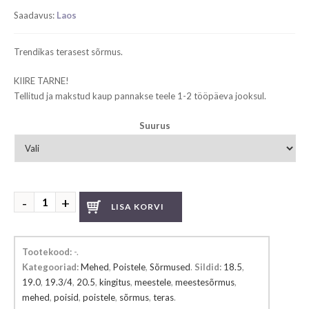
price
price
Saadavus:
Laos
was:
is:
€ 75.00.
€ 56.25.
Trendikas terasest sõrmus.
KIIRE TARNE!
Tellitud ja makstud kaup pannakse teele 1-2 tööpäeva jooksul.
Suurus
Meeste
LISA KORVI
sõrmus
kogus
Tootekood:
-
.
Kategooriad:
Mehed
,
Poistele
,
Sõrmused
.
Sildid:
18.5
,
19.0
,
19.3/4
,
20.5
,
kingitus
,
meestele
,
meestesõrmus
,
mehed
,
poisid
,
poistele
,
sõrmus
,
teras
.