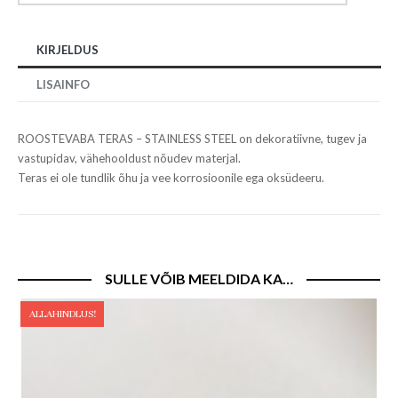
KIRJELDUS
LISAINFO
ROOSTEVABA TERAS – STAINLESS STEEL on dekoratiivne, tugev ja
vastupidav, vähehooldust nõudev materjal.
Teras ei ole tundlik õhu ja vee korrosioonile ega oksüdeeru.
SULLE VÕIB MEELDIDA KA…
ALLAHINDLUS!