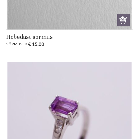
Hõbedast sõrmus
€
15.00
SÕRMUSED
.