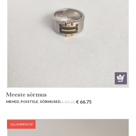
Meeste sõrmus
Original
Current
€
66.75
MEHED
,
POISTELE
,
SÕRMUSED
.
€
89.00
price
price
was:
is:
€ 89.00.
€ 66.75.
ALLAHINDLUS!