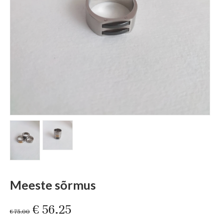
Meeste sõrmus
Original
Current
€
56.25
€
75.00