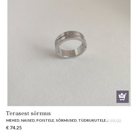
Terasest sõrmus
MEHED
,
NAISED
,
POISTELE
,
SÕRMUSED
,
TÜDRUKUTELE
.
€
99.00
Original
Current
€
74.25
price
price