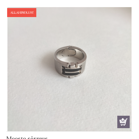
was:
is:
€ 99.00.
€ 74.25.
ALLAHINDLUS!
Meeste sõrmus