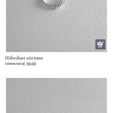
Hõbedast sõrmus
€
18.00
SÕRMUSED
.